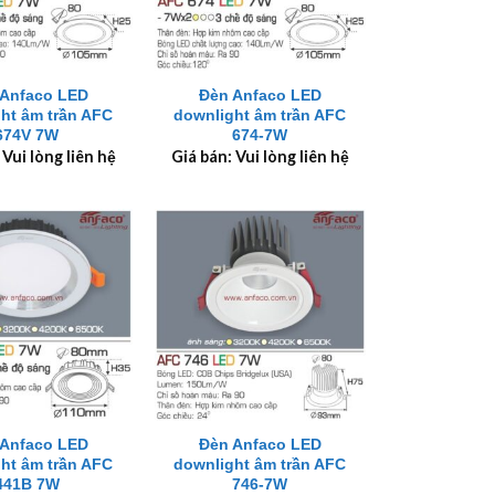
+
 Anfaco LED
Đèn Anfaco LED
ht âm trần AFC
downlight âm trần AFC
674V 7W
674-7W
 Vui lòng liên hệ
Giá bán: Vui lòng liên hệ
+
 Anfaco LED
Đèn Anfaco LED
ht âm trần AFC
downlight âm trần AFC
441B 7W
746-7W