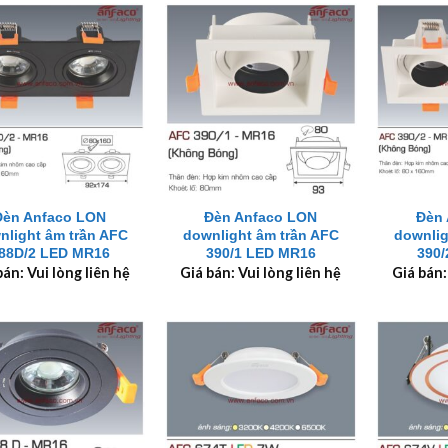
+
+
Đèn Anfaco LON
Đèn Anfaco LON
Đèn 
nlight âm trần AFC
downlight âm trần AFC
downlig
88D/2 LED MR16
390/1 LED MR16
390
bán: Vui lòng liên hệ
Giá bán: Vui lòng liên hệ
Giá bán: