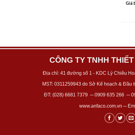
Giá 
CÔNG TY TNHH THIẾT
Địa chỉ: 41 đường số 1 - KDC Lý Chiêu Hoà
MST: 0311259943 do Sở Kế hoạch & Đầu tư
ĐT:
(028) 6681 7379
─
0909 635 266
─
0
www.anfaco.com.vn
─ Ema