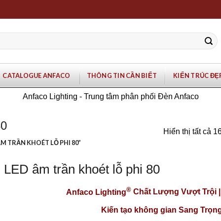
CATALOGUE ANFACO
THÔNG TIN CẦN BIẾT
KIẾN TRÚC ĐẸ
Anfaco Lighting - Trung tâm phân phối Đèn Anfaco
80
Hiển thị tất cả 1
M TRẦN KHOÉT LỖ PHI 80”
 LED âm trần khoét lỗ phi 80
®
Anfaco Lighting
Chất Lượng Vượt Trội 
Kiến tạo không gian Sang Trọng