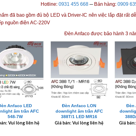
Hotline:
0931 455 668
─
Bán hàng:
0909 63
ẩm đã bao gồm đủ bộ LED và Driver-IC nên việc lắp đặt rất dễ 
iếp nguồn điện AC-220V
Đèn Anfaco được
bảo hành 3 nă
+
+
Đèn Anfaco LED
Đèn Anfaco LON
Đèn 
nlight âm trần AFC
downlight âm trần AFC
downlig
548-7W
388T/1 LED MR16
388D
bán: Vui lòng liên hệ
Giá bán: Vui lòng liên hệ
Giá bán: