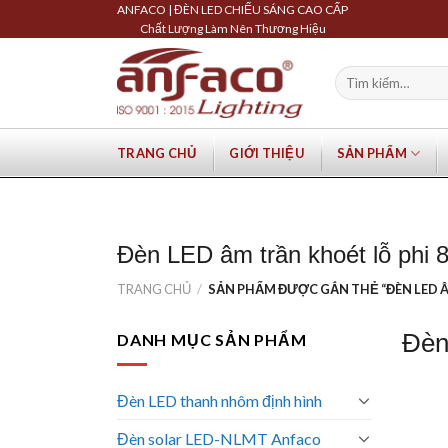
Skip
ANFACO | ĐÈN LED CHIẾU SÁNG CAO CẤP
Chất Lượng Làm Nên Thương Hiệu
to
content
Tìm
kiếm:
TRANG CHỦ
GIỚI THIỆU
SẢN PHẨM
Đèn LED âm trần khoét lỗ phi 
TRANG CHỦ
/
SẢN PHẨM ĐƯỢC GẮN THẺ “ĐÈN LED Â
Đèn
DANH MỤC SẢN PHẨM
Đèn LED thanh nhôm định hình
Đèn solar LED-NLMT Anfaco