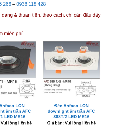
5 266
–
0938 118 428
dàng & thuận tiện, theo cách, chỉ cần đấu dây
m miễn phí
+
Anfaco LON
Đèn Anfaco LON
ht âm trần AFC
downlight âm trần AFC
/1 LED MR16
388T/2 LED MR16
 Vui lòng liên hệ
Giá bán: Vui lòng liên hệ