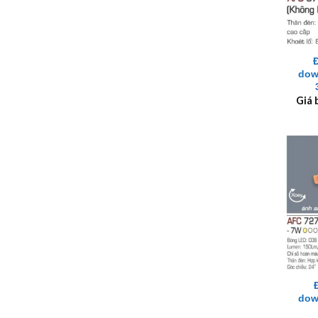
+
dow
Giá 
+
dow