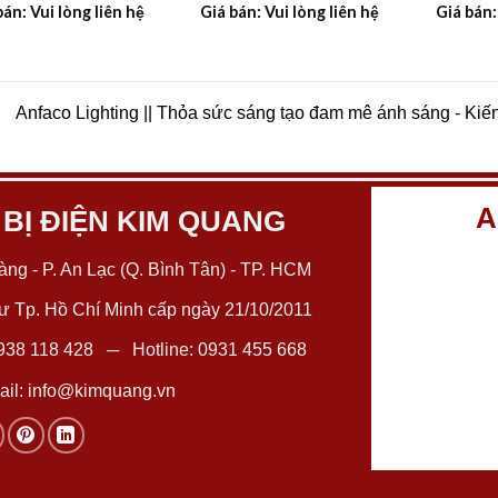
bán: Vui lòng liên hệ
Giá bán: Vui lòng liên hệ
Giá bán:
Anfaco Lighting || Thỏa sức sáng tạo đam mê ánh sáng - Kiế
A
 BỊ ĐIỆN KIM QUANG
ng - P. An Lạc (Q. Bình Tân) - TP. HCM
 Tp. Hồ Chí Minh cấp ngày 21/10/2011
938 118 428
─ Hotline:
0931 455 668
il:
info@kimquang.vn