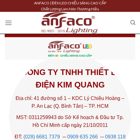
Skip
ANFACO | ĐÈN LED CHIẾU SÁNG CAO CẤP
Chất Lượng Làm Nên Thương Hiệu
to
content
CÔNG TY TNHH THIẾT BỊ
ĐIỆN KIM QUANG
Địa chỉ: 41 đường số 1 – KDC Lý Chiêu Hoàng –
P. An Lạc (Q. Bình Tân) – TP. HCM
MST: 0311259943 do Sở Kế hoạch & Đầu tư Tp.
Hồ Chí Minh cấp ngày 21/10/2011
ĐT:
(028) 6681 7379
─
0909 635 266
─
0938 118