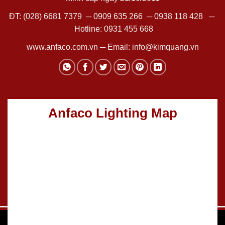
ĐT:
(028) 6681 7379
─
0909 635 266
─
0938 118 428
─
Hotline:
0931 455 668
www.anfaco.com.vn
─ Email:
info@kimquang.vn
Anfaco Lighting Map
Thiết kế Website
:
GGO