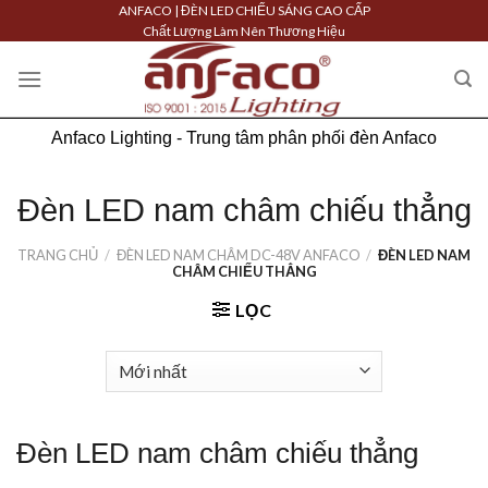
Skip
ANFACO | ĐÈN LED CHIẾU SÁNG CAO CẤP
Chất Lượng Làm Nên Thương Hiệu
to
content
Anfaco Lighting - Trung tâm phân phối đèn Anfaco
Đèn LED nam châm chiếu thẳng
TRANG CHỦ
/
ĐÈN LED NAM CHÂM DC-48V ANFACO
/
ĐÈN LED NAM
CHÂM CHIẾU THẲNG
LỌC
Đèn LED nam châm chiếu thẳng