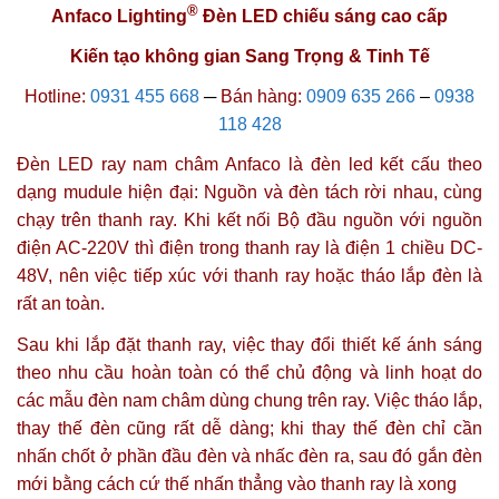
®
Anfaco Lighting
Đèn LED chiếu sáng cao cấp
Kiến tạo không gian Sang Trọng & Tinh Tế
Hotline:
0931 455 668
─
Bán hàng:
0909 635 266
–
0938
118 428
Đèn LED ray nam châm Anfaco là đèn led kết cấu theo
dạng mudule hiện đại:
Nguồn
và
đèn
tách rời nhau, cùng
chạy trên thanh ray. Khi kết nối
Bộ đầu nguồn
với nguồn
điện AC-220V thì điện trong thanh ray là
điện 1 chiều DC-
48V
, nên việc tiếp xúc với
thanh ray
hoặc tháo lắp đèn là
rất an toàn.
Sau khi lắp đặt
thanh ray
, việc thay đổi thiết kế ánh sáng
theo nhu cầu hoàn toàn có thể chủ động và linh hoạt do
các mẫu đèn nam châm dùng chung trên ray. Việc tháo lắp,
thay thế đèn cũng rất dễ dàng; khi thay thế đèn chỉ cần
nhấn chốt ở phần đầu đèn và nhấc đèn ra, sau đó gắn đèn
mới bằng cách cứ thế nhấn thẳng vào thanh ray là xong