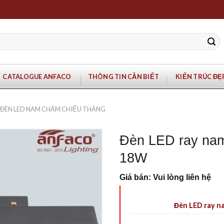
CATALOGUE ANFACO
THÔNG TIN CẦN BIẾT
KIẾN TRÚC ĐẸ
ĐÈN LED NAM CHÂM CHIẾU THẲNG
Đèn LED ray na
18W
Giá bán: Vui lòng liên hệ
Đèn LED ray 