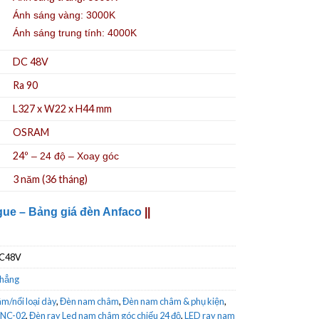
Ánh sáng vàng: 3000K
Ánh sáng trung tính: 4000K
DC 48V
Ra 90
L327 x W22 x H44 mm
OSRAM
24º
– 24 độ – Xoay góc
3 năm (36 tháng)
gue – Bảng giá đèn Anfaco
||
DC48V
thẳng
m/nổi loại dày
,
Đèn nam châm
,
Đèn nam châm & phụ kiện
,
RNC-02
,
Đèn ray Led nam châm góc chiếu 24 độ
,
LED ray nam