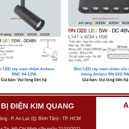
+
n LED ray nam châm Anfaco
Đèn LED ray nam châm nổi 
RNC 04-12W
mỏng Anfaco RN 022-5
Giá bán: Vui lòng liên hệ
Giá bán: Vui lòng liên hệ
A
 BỊ ĐIỆN KIM QUANG
ng - P. An Lạc (Q. Bình Tân) - TP. HCM
 Tp. Hồ Chí Minh cấp ngày 21/10/2011