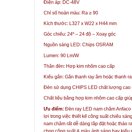
Điện áp: DC-48V
Chỉ số hoàn màu: Ra ≥ 90
Kích thước: L327 x W22 x H44 mm
Góc chiếu: 24º
– 24 độ – Xoay góc
Nguồn sáng LED: Chips OSRAM
Lumen: 90 Lm/W
Thân đèn: Hợp kim nhôm cao cấp
Kiểu gắn:
Gắn thanh ray âm hoặc thanh ra
Đèn sử dụng CHIPS LED chất lượng cao gi
Chất liệu bằng hợp kim nhôm cao cấp giúp 
Ưu điểm:
Đèn ray LED nam châm Anfaco với
lợi trong việc thiết kế công suất chiếu 
nam châm rất dễ dàng lắp đặt hoặc tháo ra
chọn công suất & màu ánh sáng hay kiểu 