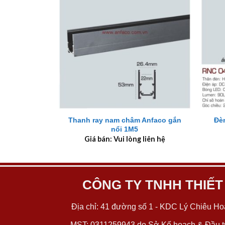
+
+
Thanh ray nam châm Anfaco gắn
Đè
nổi 1M5
Giá bán: Vui lòng liên hệ
CÔNG TY TNHH THIẾT
Địa chỉ: 41 đường số 1 - KDC Lý Chiêu Hoà
MST: 0311259943 do Sở Kế hoạch & Đầu tư