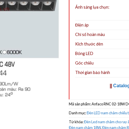
Ánh sáng lựa chọn:
Điện áp
Chỉ số hoàn màu
Kích thước đèn
Bóng LED
Góc chiếu
Thời gian bảo hành
||
Catalo
Mã sản phẩm:
Anfaco RNC 02-18W 
Danh mục:
Đèn LED nam châm chiếu 
Từ khóa:
Đèn Led nam châm cho ray â
Đèn nam châm 18W
,
Đèn nam châm 