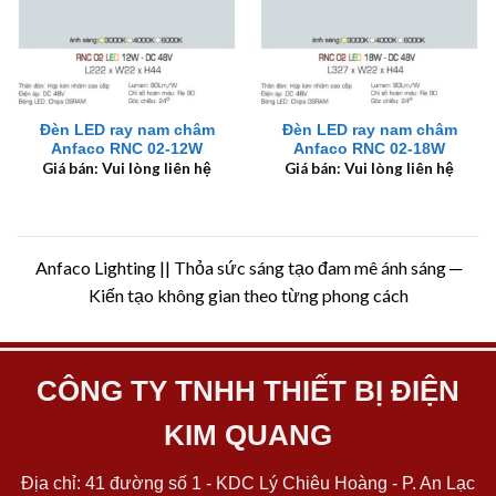
Đèn LED ray nam châm
Đèn LED ray nam châm
Anfaco RNC 02-12W
Anfaco RNC 02-18W
Giá bán: Vui lòng liên hệ
Giá bán: Vui lòng liên hệ
Anfaco Lighting || Thỏa sức sáng tạo đam mê ánh sáng ─
Kiến tạo không gian theo từng phong cách
CÔNG TY TNHH THIẾT BỊ ĐIỆN
KIM QUANG
Địa chỉ: 41 đường số 1 - KDC Lý Chiêu Hoàng - P. An Lạc