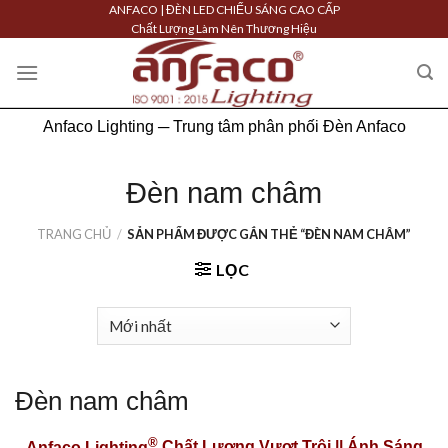
Skip
ANFACO | ĐÈN LED CHIẾU SÁNG CAO CẤP
Chất Lượng Làm Nên Thương Hiệu
to
content
Anfaco Lighting ─ Trung tâm phân phối Đèn Anfaco
Đèn nam châm
TRANG CHỦ
/
SẢN PHẨM ĐƯỢC GẮN THẺ “ĐÈN NAM CHÂM”
LỌC
Đèn nam châm
®
Anfaco Lighting
Chất Lượng Vượt Trội || Ánh Sáng