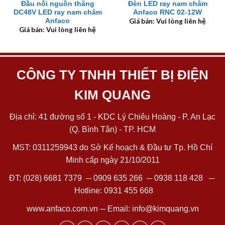
Đầu nối nguồn thẳng
Đèn LED ray nam châm
DC48V LED ray nam châm
Anfaco RNC 02-12W
Anfaco
Giá bán: Vui lòng liên hệ
Giá bán: Vui lòng liên hệ
CÔNG TY TNHH THIẾT BỊ ĐIỆN
KIM QUANG
Địa chỉ: 41 đường số 1 - KDC Lý Chiêu Hoàng - P. An Lạc
(Q. Bình Tân) - TP. HCM
MST: 0311259943 do Sở Kế hoạch & Đầu tư Tp. Hồ Chí
Minh cấp ngày 21/10/2011
ĐT:
(028) 6681 7379
─
0909 635 266
─
0938 118 428
─
Hotline:
0931 455 668
www.anfaco.com.vn
─ Email:
info@kimquang.vn