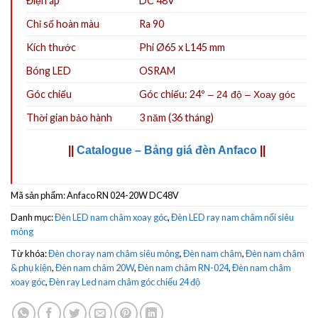
Điện áp
DC 48V
Chỉ số hoàn màu
Ra 90
Kích thước
Phi Ø65 x L145 mm
Bóng LED
OSRAM
Góc chiếu
Góc chiếu: 24º
– 24 độ – Xoay góc
Thời gian bảo hành
3 năm (36 tháng)
||
Catalogue – Bảng giá đèn Anfaco
||
Mã sản phẩm:
Anfaco RN 024-20W DC48V
Danh mục:
Đèn LED nam châm xoay góc
,
Đèn LED ray nam châm nổi siêu
mỏng
Từ khóa:
Đèn cho ray nam châm siêu mỏng
,
Đèn nam châm
,
Đèn nam châm
& phụ kiện
,
Đèn nam châm 20W
,
Đèn nam châm RN-024
,
Đèn nam châm
xoay góc
,
Đèn ray Led nam châm góc chiếu 24 độ