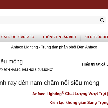
CATALOGUE ANFACO
THÔNG TIN CẦN BIẾT
KIẾN TRÚC ĐẸ
Anfaco Lighting - Trung tâm phân phối Đèn Anfaco
iêu mỏng
Hiển thị tất cả 
Y ĐÈN NAM CHÂM NỔI SIÊU MỎNG”
nh ray đèn nam châm nổi siêu mỏng
®
Anfaco Lighting
Chất Lượng Vượt Trội 
Kiến tạo không gian Sang Trọng