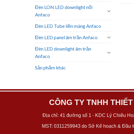
Đèn LON LED downlight nổi
Anfaco
Đèn LED Tube liền máng Anfaco
Đèn LED panel âm trần Anfaco
Đèn LED downlight âm trần
Anfaco
Sản phẩm khác
CÔNG TY TNHH THIẾT
Địa chỉ: 41 đường số 1 - KDC Lý Chiêu Hoà
MST: 0311259943 do Sở Kế hoạch & Đầu tư