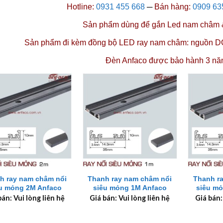
Hotline:
0931 455 668
─
Bán hàng:
0909 63
Sản phẩm dùng để gắn
Led nam châm
Sản phẩm đi kèm đồng bộ LED ray nam châm:
nguồn D
Đèn Anfaco được
bảo hành 3 nă
+
+
h ray nam châm nổi
Thanh ray nam châm nổi
Thanh r
u mỏng 2M Anfaco
siêu mỏng 1M Anfaco
siêu m
bán: Vui lòng liên hệ
Giá bán: Vui lòng liên hệ
Giá bán: