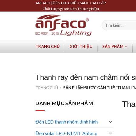
Skip
ANFACO | ĐÈN LED CHIẾU SÁNG CAO CẤP
Chất Lượng Làm Nên Thương Hiệu
to
content
Tìm
kiếm:
TRANG CHỦ
GIỚI THIỆU
SẢN PHẨM
Thanh ray đèn nam châm nổi s
TRANG CHỦ
/
SẢN PHẨM ĐƯỢC GẮN THẺ “THANH RA
Tha
DANH MỤC SẢN PHẨM
Đèn LED thanh nhôm định hình
Đèn solar LED-NLMT Anfaco