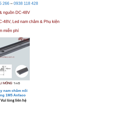
5 266
–
0938 118 428
&
nguồn DC-48V
C-48V,
Led nam châm
&
Phụ kiện
m miễn phí
ay nam châm nổi
ỏng 1M5 Anfaco
 Vui lòng liên hệ