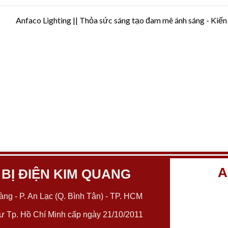
Anfaco Lighting || Thỏa sức sáng tạo đam mê ánh sáng - Kiến
A
 BỊ ĐIỆN KIM QUANG
ng - P. An Lạc (Q. Bình Tân) - TP. HCM
 Tp. Hồ Chí Minh cấp ngày 21/10/2011