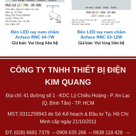
Đèn LED ray nam châm
Đèn LED ray nam châm
Anfaco RNC 04-7W
Anfaco RNC 03-12W
Giá bán: Vui lòng liên hệ
Giá bán: Vui lòng liên hệ
CÔNG TY TNHH THIẾT BỊ ĐIỆN
KIM QUANG
Địa chỉ: 41 đường số 1 - KDC Lý Chiêu Hoàng - P. An Lạc
(Q. Bình Tân) - TP. HCM
MST: 0311259943 do Sở Kế hoạch & Đầu tư Tp. Hồ Chí
Minh cấp ngày 21/10/2011
ĐT:
(028) 6681 7379
─
0909 635 266
─
0938 118 428
─