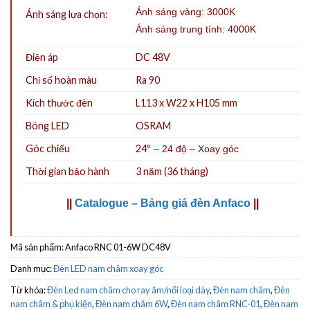
Ánh sáng vàng: 3000K
Ánh sáng lựa chọn:
Ánh sáng trung tính: 4000K
Điện áp
DC 48V
Chỉ số hoàn màu
Ra 90
Kích thước đèn
L113 x W22 x H105 mm
Bóng LED
OSRAM
Góc chiếu
24º
– 24 độ – Xoay góc
Thời gian bảo hành
3 năm (36 tháng)
||
Catalogue – Bảng giá đèn Anfaco
||
Mã sản phẩm:
Anfaco RNC 01-6W DC48V
Danh mục:
Đèn LED nam châm xoay góc
Từ khóa:
Đèn Led nam châm cho ray âm/nổi loại dày
,
Đèn nam châm
,
Đèn
nam châm & phụ kiện
,
Đèn nam châm 6W
,
Đèn nam châm RNC-01
,
Đèn nam