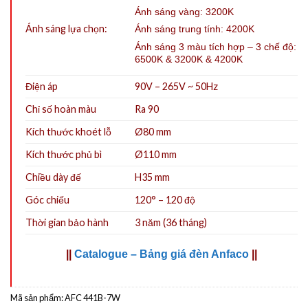
Ánh sáng vàng: 3200K
Ánh sáng lựa chọn:
Ánh sáng trung tính: 4200K
Ánh sáng 3 màu tích hợp – 3 chế độ:
6500K & 3200K & 4200K
Điện áp
90V – 265V ~ 50Hz
Chỉ số hoàn màu
Ra 90
Kích thước khoét lỗ
Ø80
mm
Kích thước phủ bì
Ø110 mm
Chiều dày đế
H35 mm
Góc chiếu
120° – 120 độ
Thời gian bảo hành
3 năm (36 tháng)
||
Catalogue – Bảng giá đèn Anfaco
||
Mã sản phẩm:
AFC 441B-7W