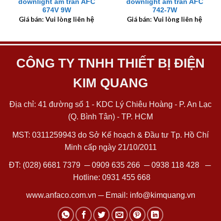
downlight âm trần AFC
downlight âm trần AFC
674V 9W
742-7W
Giá bán: Vui lòng liên hệ
Giá bán: Vui lòng liên hệ
CÔNG TY TNHH THIẾT BỊ ĐIỆN
KIM QUANG
Địa chỉ: 41 đường số 1 - KDC Lý Chiêu Hoàng - P. An Lạc
(Q. Bình Tân) - TP. HCM
MST: 0311259943 do Sở Kế hoạch & Đầu tư Tp. Hồ Chí
Minh cấp ngày 21/10/2011
ĐT:
(028) 6681 7379
─
0909 635 266
─
0938 118 428
─
Hotline:
0931 455 668
www.anfaco.com.vn
─ Email:
info@kimquang.vn