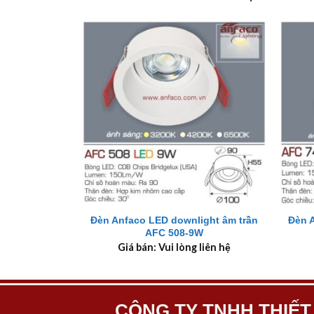
+
+
Đèn Anfaco LED downlight âm trần
Đèn 
AFC 508-9W
Giá bán: Vui lòng liên hệ
CÔNG TY TNHH THIẾT