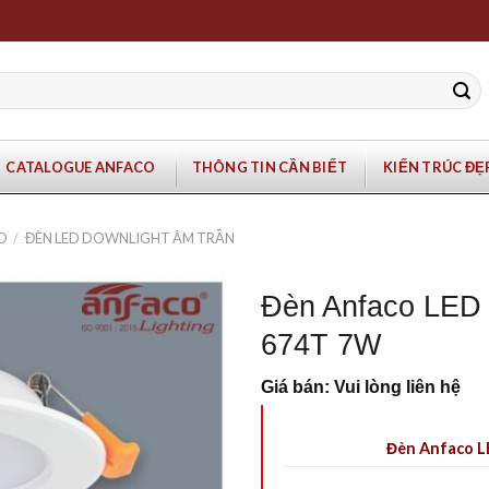
CATALOGUE ANFACO
THÔNG TIN CẦN BIẾT
KIẾN TRÚC ĐẸ
O
/
ĐÈN LED DOWNLIGHT ÂM TRẦN
Đèn Anfaco LED 
674T 7W
Giá bán: Vui lòng liên hệ
Đèn Anfaco L