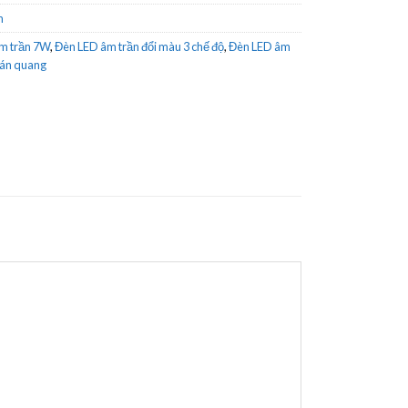
n
m trần 7W
,
Đèn LED âm trần đổi màu 3 chế độ
,
Đèn LED âm
tán quang