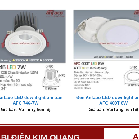
+
Anfaco LED downlight âm trần
Đèn Anfaco LED downlight âm
AFC 746-7W
AFC 400T 8W
Giá bán: Vui lòng liên hệ
Giá bán: Vui lòng liên hệ
A
 BỊ ĐIỆN KIM QUANG