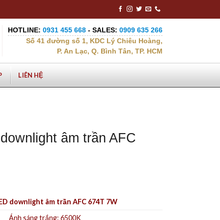
HOTLINE:
0931 455 668
- SALES:
0909 635 266
Số 41 đường số 1, KDC Lý Chiêu Hoàng,
P. An Lạc, Q. Bình Tân, TP. HCM
P
LIÊN HỆ
downlight âm trần AFC
ED downlight âm trần AFC 674T 7W
Ánh sá
ng trắng: 6500K