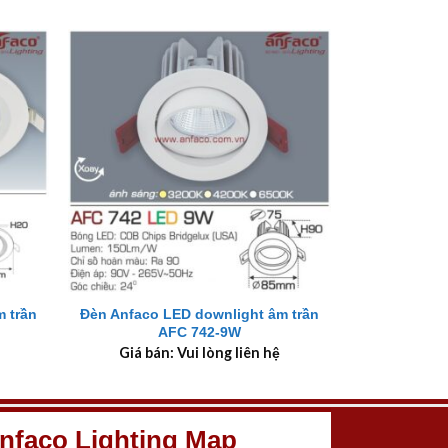
+
 trần
Đèn Anfaco LED downlight âm trần
AFC 742-9W
Giá bán: Vui lòng liên hệ
nfaco Lighting Map