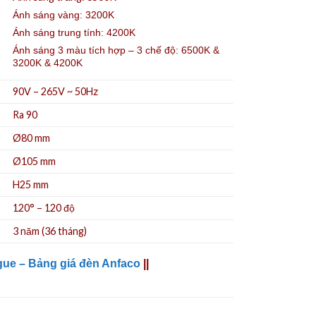
Ánh sáng vàng: 3200K
Ánh sáng trung tính: 4200K
Ánh sáng 3 màu tích hợp – 3 chế độ: 6500K &
3200K & 4200K
90V – 265V ~ 50Hz
Ra 90
Ø80
mm
Ø105 mm
H25 mm
120° – 120 độ
3 năm (36 tháng)
gue – Bảng giá đèn Anfaco
||