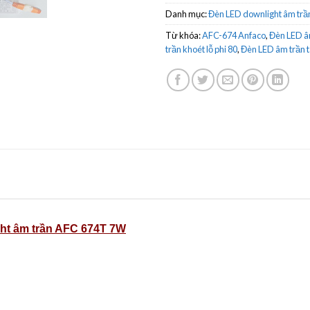
Danh mục:
Đèn LED downlight âm trầ
Từ khóa:
AFC-674 Anfaco
,
Đèn LED â
trần khoét lỗ phi 80
,
Đèn LED âm trần 
ht âm trần AFC 674T 7W