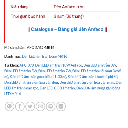
Kiểu dáng
Đèn Anfaco tròn
Thời gian bảo hành
3 năm (36 tháng)
||
Catalogue – Bảng giá đèn Anfaco
||
Mã sản phẩm:
AFC 378D-MR16
Danh mục:
Đèn LED âm trần bóng MR16
Từ khóa:
AFC-378
,
Đèn LED âm trần 10W Anfaco
,
Đèn LED âm trần 3W
,
Đèn LED âm trần 5W
,
Đèn LED âm trần 7W
,
Đèn LED âm trần đổi màu 3 chế
độ
,
Đèn LED âm trần góc chiếu 21-30 độ
,
Đèn LED âm trần khoét lỗ phi 80
,
Đèn LED âm trần viền hoa văn đen
,
Đèn LED âm trần viền hoa văn màu
,
Đèn
LED âm trần xoay góc
,
Đèn LED COB âm trần
,
Đèn LON âm dùng gắn bóng
LED MR16