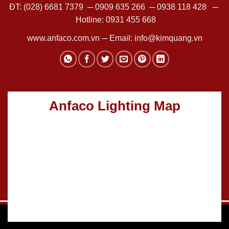
ĐT:
(028) 6681 7379
─
0909 635 266
─
0938 118 428
─
Hotline:
0931 455 668
www.anfaco.com.vn
─ Email:
info@kimquang.vn
Anfaco Lighting Map
Thiết kế Website
:
GGO