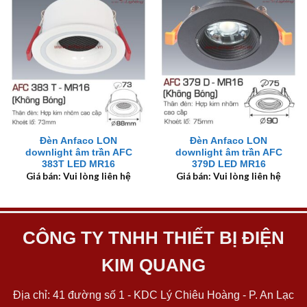
Đèn Anfaco LON
Đèn Anfaco LON
downlight âm trần AFC
downlight âm trần AFC
383T LED MR16
379D LED MR16
Giá bán: Vui lòng liên hệ
Giá bán: Vui lòng liên hệ
CÔNG TY TNHH THIẾT BỊ ĐIỆN
KIM QUANG
Địa chỉ: 41 đường số 1 - KDC Lý Chiêu Hoàng - P. An Lạc