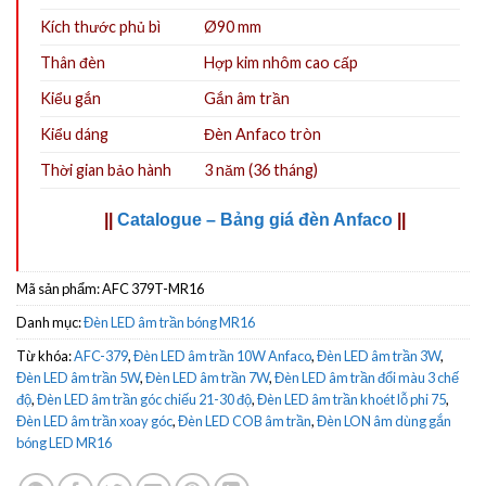
Kích thước phủ bì
Ø90 mm
Thân đèn
Hợp kim nhôm cao cấp
Kiểu gắn
Gắn âm trần
Kiểu dáng
Đèn Anfaco tròn
Thời gian bảo hành
3 năm (36 tháng)
||
Catalogue – Bảng giá đèn Anfaco
||
Mã sản phẩm:
AFC 379T-MR16
Danh mục:
Đèn LED âm trần bóng MR16
Từ khóa:
AFC-379
,
Đèn LED âm trần 10W Anfaco
,
Đèn LED âm trần 3W
,
Đèn LED âm trần 5W
,
Đèn LED âm trần 7W
,
Đèn LED âm trần đổi màu 3 chế
độ
,
Đèn LED âm trần góc chiếu 21-30 độ
,
Đèn LED âm trần khoét lỗ phi 75
,
Đèn LED âm trần xoay góc
,
Đèn LED COB âm trần
,
Đèn LON âm dùng gắn
bóng LED MR16