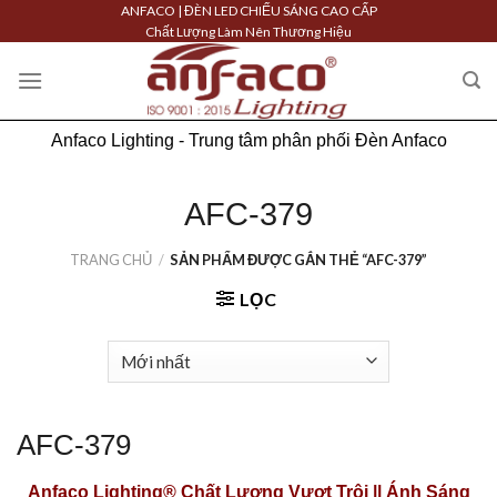
Skip
ANFACO | ĐÈN LED CHIẾU SÁNG CAO CẤP
Chất Lượng Làm Nên Thương Hiệu
to
content
Anfaco Lighting - Trung tâm phân phối Đèn Anfaco
AFC-379
TRANG CHỦ
/
SẢN PHẨM ĐƯỢC GẮN THẺ “AFC-379”
LỌC
AFC-379
Anfaco Lighting®
Chất Lượng Vượt Trội || Ánh Sáng