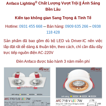
®
Anfaco Lighting
Chất Lượng Vượt Trội || Ánh Sáng
Bền Lâu
Kiến tạo không gian Sang Trọng & Tinh Tế
Hotline:
0931 455 668
─
Bán hàng:
0909 635 266
–
0938
118 428
Sản phẩm đã bao gồm đủ bộ LED và Driver-IC nên việc
lắp đặt rất dễ dàng & thuận tiện, theo cách, chỉ cần đấu dây
trực tiếp nguồn điện AC-220V
Đèn Anfaco được
bảo hành 3 năm miễn phí