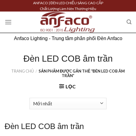
Skip
ANFACO | ĐÈN LED CHIẾU SÁNG CAO CẤP
Chất Lượng Làm Nên Thương Hiệu
to
content
Anfaco Lighting - Trung tâm phân phối Đèn Anfaco
Đèn LED COB âm trần
TRANG CHỦ
/
SẢN PHẨM ĐƯỢC GẮN THẺ “ĐÈN LED COB ÂM
TRẦN”
LỌC
Đèn LED COB âm trần