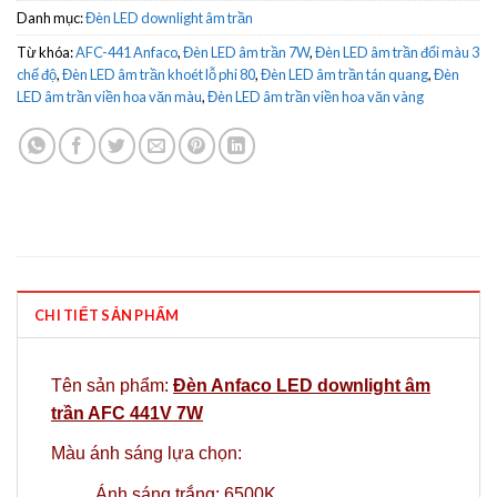
Danh mục:
Đèn LED downlight âm trần
Từ khóa:
AFC-441 Anfaco
,
Đèn LED âm trần 7W
,
Đèn LED âm trần đổi màu 3
chế độ
,
Đèn LED âm trần khoét lỗ phi 80
,
Đèn LED âm trần tán quang
,
Đèn
LED âm trần viền hoa văn màu
,
Đèn LED âm trần viền hoa văn vàng
CHI TIẾT SẢN PHẨM
Tên sản phẩm:
Đèn Anfaco LED downlight âm
trần AFC 441V 7W
Màu ánh sáng lựa chọn:
Ánh sáng trắng: 6500K