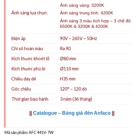
Ánh sáng vàng: 3200K
Ánh sáng lựa chọn:
Ánh sáng trung tính: 4200K
Ánh sáng 3 màu tích hợp – 3 chế độ:
6500K & 3200K & 4200K
Điện áp
90V – 265V ~ 50Hz
Chỉ số hoàn màu
Ra 90
Kích thước khoét lỗ
Ø80
mm
Kích thước phủ bì
Ø110 mm
Chiều dày đế
H35 mm
Góc chiếu
120° – 120 độ
Thời gian bảo hành
3 năm (36 tháng)
||
Catalogue – Bảng giá đèn Anfaco
||
Mã sản phẩm:
AFC 441V-7W