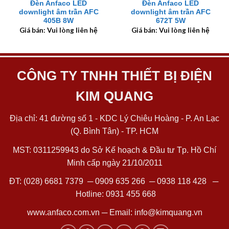
Đèn Anfaco LED
Đèn Anfaco LED
downlight âm trần AFC
downlight âm trần AFC
405B 8W
672T 5W
Giá bán: Vui lòng liên hệ
Giá bán: Vui lòng liên hệ
CÔNG TY TNHH THIẾT BỊ ĐIỆN
KIM QUANG
Địa chỉ: 41 đường số 1 - KDC Lý Chiêu Hoàng - P. An Lạc
(Q. Bình Tân) - TP. HCM
MST: 0311259943 do Sở Kế hoạch & Đầu tư Tp. Hồ Chí
Minh cấp ngày 21/10/2011
ĐT:
(028) 6681 7379
─
0909 635 266
─
0938 118 428
─
Hotline:
0931 455 668
www.anfaco.com.vn
─ Email:
info@kimquang.vn