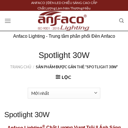
Skip
ANFACO | ĐÈN LED CHIẾU SÁNG CAO CẤP
Chất Lượng Làm Nên Thương Hiệu
to
content
Anfaco Lighting - Trung tâm phân phối Đèn Anfaco
Spotlight 30W
TRANG CHỦ
/
SẢN PHẨM ĐƯỢC GẮN THẺ “SPOTLIGHT 30W”
LỌC
Spotlight 30W
®
Anfaco Lighting
Chất Lượng Vượt Trội || Ánh Sáng