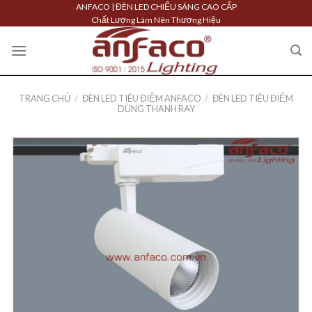
Skip
ANFACO | ĐÈN LED CHIẾU SÁNG CAO CẤP
Chất Lượng Làm Nên Thương Hiệu
to
content
TRANG CHỦ
/
ĐÈN LED TIÊU ĐIỂM ANFACO
/
ĐÈN LED TIÊU ĐIỂM
DÙNG THANH RAY