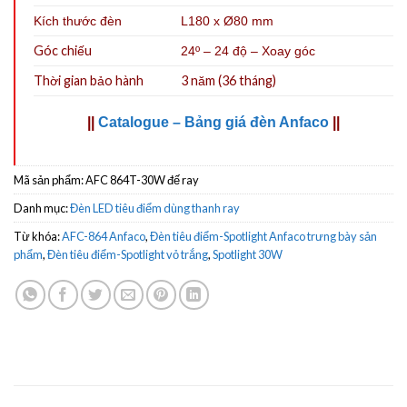
Kích thước đèn
L180 x Ø80 mm
Góc chiếu
24º – 24 độ – Xoay góc
Thời gian bảo hành
3 năm (36 tháng)
||
Catalogue – Bảng giá đèn Anfaco
||
Mã sản phẩm:
AFC 864T-30W đế ray
Danh mục:
Đèn LED tiêu điểm dùng thanh ray
Từ khóa:
AFC-864 Anfaco
,
Đèn tiêu điểm-Spotlight Anfaco trưng bày sản
phẩm
,
Đèn tiêu điểm-Spotlight vỏ trắng
,
Spotlight 30W