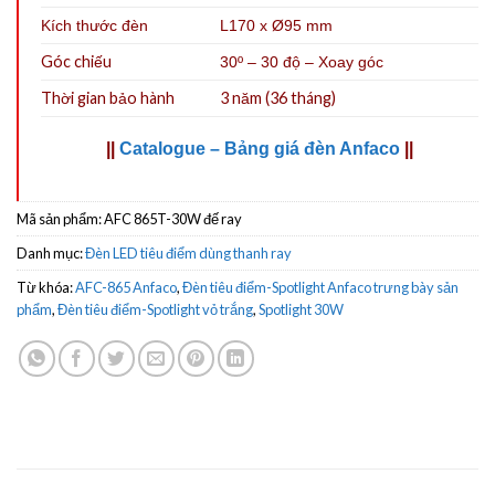
Kích thước đèn
L170 x Ø95 mm
Góc chiếu
30º – 30 độ – Xoay góc
Thời gian bảo hành
3 năm (36 tháng)
||
Catalogue – Bảng giá đèn Anfaco
||
Mã sản phẩm:
AFC 865T-30W đế ray
Danh mục:
Đèn LED tiêu điểm dùng thanh ray
Từ khóa:
AFC-865 Anfaco
,
Đèn tiêu điểm-Spotlight Anfaco trưng bày sản
phẩm
,
Đèn tiêu điểm-Spotlight vỏ trắng
,
Spotlight 30W