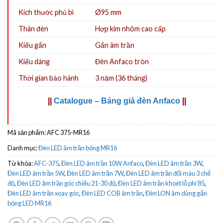
Kích thước phủ bì
Ø95 mm
Thân đèn
Hợp kim nhôm cao cấp
Kiểu gắn
Gắn âm trần
Kiểu dáng
Đèn Anfaco tròn
Thời gian bảo hành
3 năm (36 tháng)
||
Catalogue – Bảng giá đèn Anfaco
||
Mã sản phẩm:
AFC 375-MR16
Danh mục:
Đèn LED âm trần bóng MR16
Từ khóa:
AFC-375
,
Đèn LED âm trần 10W Anfaco
,
Đèn LED âm trần 3W
,
Đèn LED âm trần 5W
,
Đèn LED âm trần 7W
,
Đèn LED âm trần đổi màu 3 chế
độ
,
Đèn LED âm trần góc chiếu 21-30 độ
,
Đèn LED âm trần khoét lỗ phi 85
,
Đèn LED âm trần xoay góc
,
Đèn LED COB âm trần
,
Đèn LON âm dùng gắn
bóng LED MR16