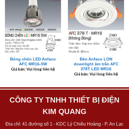
Bóng chén LED Anfaco
Đèn Anfaco LON
AFC MR16-5W
downlight âm trần AFC
378T LED MR16
Giá bán: Vui lòng liên hệ
Giá bán: Vui lòng liên hệ
CÔNG TY TNHH THIẾT BỊ ĐIỆN
KIM QUANG
Địa chỉ: 41 đường số 1 - KDC Lý Chiêu Hoàng - P. An Lạc