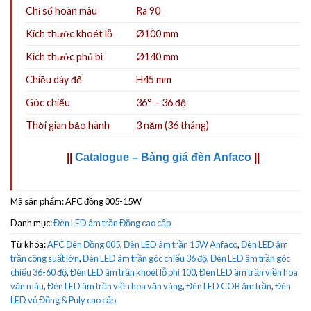
Chỉ số hoàn màu
Ra 90
Kích thước khoét lỗ
Ø100
mm
Kích thước phủ bì
Ø140 mm
Chiều dày đế
H45 mm
Góc chiếu
36° – 36 độ
Thời gian bảo hành
3 năm (36 tháng)
||
Catalogue – Bảng giá đèn Anfaco
||
Mã sản phẩm:
AFC đồng 005-15W
Danh mục:
Đèn LED âm trần Đồng cao cấp
Từ khóa:
AFC Đèn Đồng 005
,
Đèn LED âm trần 15W Anfaco
,
Đèn LED âm
trần công suất lớn
,
Đèn LED âm trần góc chiếu 36 độ
,
Đèn LED âm trần góc
chiếu 36-60 độ
,
Đèn LED âm trần khoét lỗ phi 100
,
Đèn LED âm trần viền hoa
văn màu
,
Đèn LED âm trần viền hoa văn vàng
,
Đèn LED COB âm trần
,
Đèn
LED vỏ Đồng & Puly cao cấp