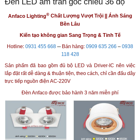
Đèn LED âm trần góc chiếu 36 độ
®
Anfaco Lighting
Chất Lượng Vượt Trội || Ánh Sáng
Bền Lâu
Kiến tạo không gian Sang Trọng & Tinh Tế
Hotline:
0931 455 668
─
Bán hàng:
0909 635 266
–
0938
118 428
Sản phẩm đã bao gồm đủ bộ LED và Driver-IC nên việc
lắp đặt rất dễ dàng & thuận tiện, theo cách, chỉ cần đấu dây
trực tiếp nguồn điện AC-220V
Đèn Anfaco được
bảo hành 3 năm miễn phí