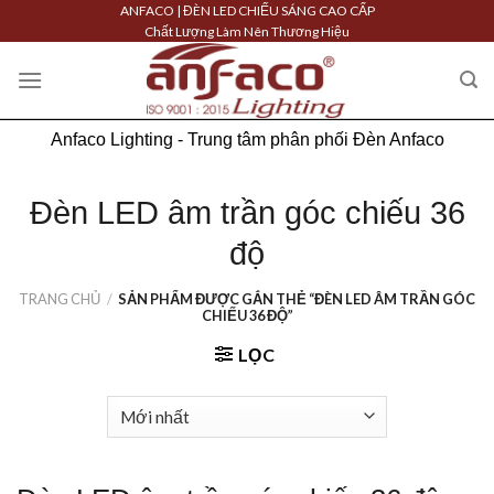
Skip
ANFACO | ĐÈN LED CHIẾU SÁNG CAO CẤP
Chất Lượng Làm Nên Thương Hiệu
to
content
Anfaco Lighting - Trung tâm phân phối Đèn Anfaco
Đèn LED âm trần góc chiếu 36
độ
TRANG CHỦ
/
SẢN PHẨM ĐƯỢC GẮN THẺ “ĐÈN LED ÂM TRẦN GÓC
CHIẾU 36 ĐỘ”
LỌC