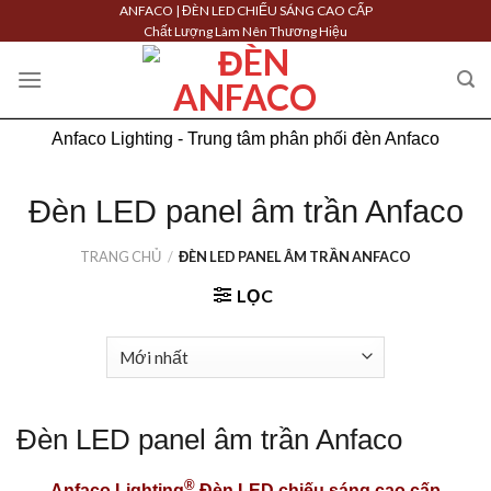
Skip
ANFACO | ĐÈN LED CHIẾU SÁNG CAO CẤP
Chất Lượng Làm Nên Thương Hiệu
to
content
Anfaco Lighting - Trung tâm phân phối đèn Anfaco
Đèn LED panel âm trần Anfaco
TRANG CHỦ
/
ĐÈN LED PANEL ÂM TRẦN ANFACO
LỌC
Đèn LED panel âm trần Anfaco
®
Anfaco Lighting
Đèn LED chiếu sáng cao cấp