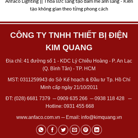
Anfaco Lighting || Thỏa sức sáng tạo đam mê ánh sáng - Kiến
tạo không gian theo từng phong cách
CÔNG TY TNHH THIẾT BỊ ĐIỆN
KIM QUANG
Địa chỉ: 41 đường số 1 - KDC Lý Chiêu Hoàng - P. An Lạc
(Q. Bình Tân) - TP. HCM
MST: 0311259943 do Sở Kế hoạch & Đầu tư Tp. Hồ Chí
Minh cấp ngày 21/10/2011
ĐT:
(028) 6681 7379
─
0909 635 266
─
0938 118 428
─
Hotline:
0931 455 668
www.anfaco.com.vn
─ Email:
info@kimquang.vn