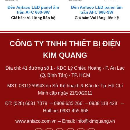
Đèn Anfaco LED panel âm
Đèn Anfaco LED panel âm
trần AFC 669-9W
trần AFC 608-9W
Giá bán: Vui lòng liên hệ
Giá bán: Vui lòng liên hệ
CÔNG TY TNHH THIẾT BỊ ĐIỆN
KIM QUANG
Địa chỉ: 41 đường số 1 - KDC Lý Chiêu Hoàng - P. An Lạc
(Q. Bình Tân) - TP. HCM
MST: 0311259943 do Sở Kế hoạch & Đầu tư Tp. Hồ Chí
Minh cấp ngày 21/10/2011
ĐT:
(028) 6681 7379
─
0909 635 266
─
0938 118 428
─
Hotline:
0931 455 668
www.anfaco.com.vn
─ Email:
info@kimquang.vn