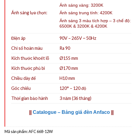
Ánh sáng vàng: 3200K
Ánh sáng lựa chọn:
Ánh sáng trung tính: 4200K
Ánh sáng 3 màu tích hợp – 3 chế độ:
6500K & 3200K & 4200K
Điện áp
90V – 265V ~ 50Hz
Chỉ số hoàn màu
Ra 90
Kích thước khoét lỗ
Ø155
mm
Kích thước phủ bì
Ø170 mm
Chiều dày đế
H10 mm
Góc chiếu
120° – 120 độ
Thời gian bảo hành
3 năm (36 tháng)
||
Catalogue – Bảng giá đèn Anfaco
||
Mã sản phẩm:
AFC 668-12W