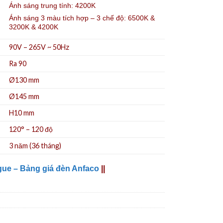
Ánh sáng trung tính: 4200K
Ánh sáng 3 màu tích hợp – 3 chế độ: 6500K &
3200K & 4200K
90V – 265V ~ 50Hz
Ra 90
Ø130
mm
Ø145 mm
H10 mm
120° – 120 độ
3 năm (36 tháng)
gue – Bảng giá đèn Anfaco
||