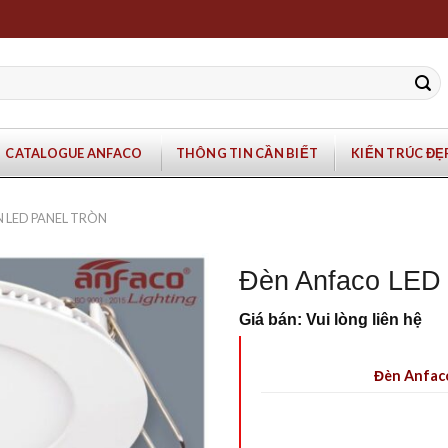
CATALOGUE ANFACO
THÔNG TIN CẦN BIẾT
KIẾN TRÚC ĐẸ
N LED PANEL TRÒN
Đèn Anfaco LED 
Giá bán: Vui lòng liên hệ
Đèn Anfac