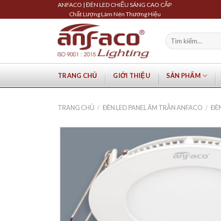
Skip
ANFACO | ĐÈN LED CHIẾU SÁNG CAO CẤP
Chất Lượng Làm Nên Thương Hiệu
to
content
Tìm
kiếm:
TRANG CHỦ
GIỚI THIỆU
SẢN PHẨM
TRANG CHỦ
/
ĐÈN LED PANEL ÂM TRẦN ANFACO
/
ĐÈ