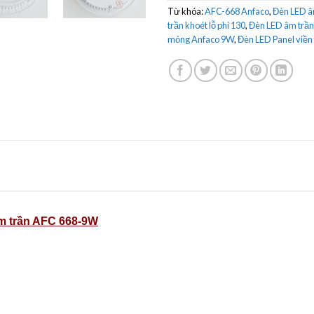
Từ khóa:
AFC-668 Anfaco
,
Đèn LED â
trần khoét lỗ phi 130
,
Đèn LED âm trần
mỏng Anfaco 9W
,
Đèn LED Panel viền
m trần AFC 668-9W