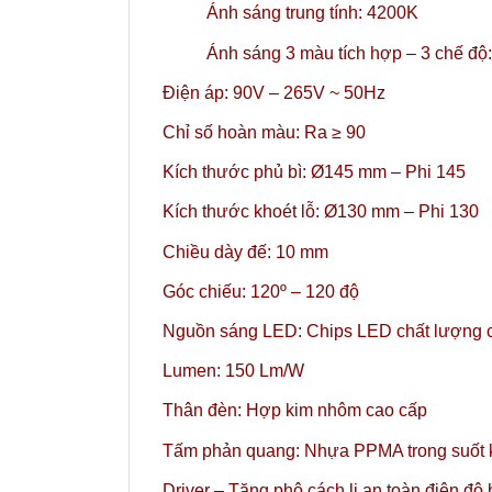
Ánh sáng trung tính: 4200K
Ánh sáng 3 màu tích hợp – 3 chế đ
Điện áp: 90V – 265V ~ 50Hz
Chỉ số hoàn màu: Ra ≥ 90
Kích thước phủ bì: Ø145 mm – Phi 145
Kích thước khoét lỗ: Ø130 mm – Phi 130
Chiều dày đế: 10 mm
Góc chiếu: 120º – 120 độ
Nguồn sáng LED: Chips LED chất lượng c
Lumen: 150 Lm/W
Thân đèn: Hợp kim nhôm cao cấp
Tấm phản quang: Nhựa PPMA trong suốt 
Driver – Tăng phô cách li an toàn điện độ