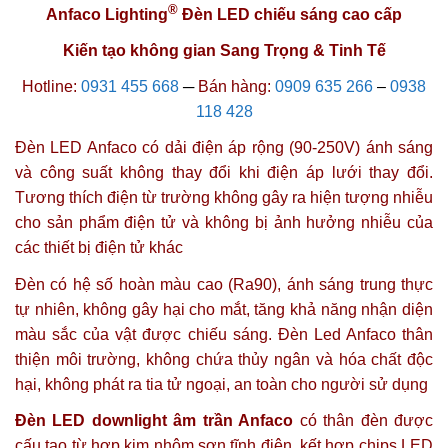
®
Anfaco Lighting
Đèn LED chiếu sáng cao cấp
Kiến tạo không gian Sang Trọng & Tinh Tế
Hotline:
0931 455 668
─
Bán hàng:
0909 635 266
–
0938
118 428
Đèn LED Anfaco có dải điện áp rộng (90-250V) ánh sáng
và công suất không thay đổi khi điện áp lưới thay đổi.
Tương thích điện từ trường không gây ra hiện tượng nhiễu
cho sản phẩm điện tử và không bị ảnh hưởng nhiễu của
các thiết bị điện tử khác
Đèn có hệ số hoàn màu cao (Ra90), ánh sáng trung thực
tự nhiên, không gây hại cho mắt, tăng khả năng nhận diện
màu sắc của vật được chiếu sáng.
Đèn Led Anfaco thân
thiện môi trường, không chứa thủy ngân và hóa chất độc
hại, không phát ra tia tử ngoại, an toàn cho người sử dụng
Đèn LED downlight âm trần Anfaco
có thân đèn được
cấu tạo từ hợp kim nhôm sơn tĩnh điện, kết hợp chips LED