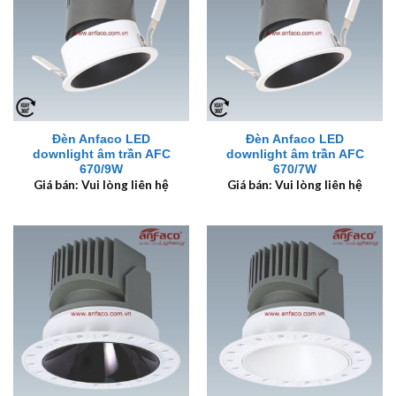
Đèn Anfaco LED
Đèn Anfaco LED
downlight âm trần AFC
downlight âm trần AFC
670/9W
670/7W
Giá bán: Vui lòng liên hệ
Giá bán: Vui lòng liên hệ