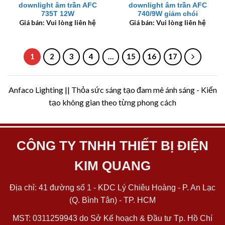
downlight âm trần AFC
downlight âm trần AFC
735T 12W
740/9W giảm chói
Giá bán: Vui lòng liên hệ
Giá bán: Vui lòng liên hệ
1
2
3
4
…
15
16
17
Anfaco Lighting || Thỏa sức sáng tạo đam mê ánh sáng - Kiến
tạo không gian theo từng phong cách
CÔNG TY TNHH THIẾT BỊ ĐIỆN
KIM QUANG
Địa chỉ: 41 đường số 1 - KDC Lý Chiêu Hoàng - P. An Lạc
(Q. Bình Tân) - TP. HCM
MST: 0311259943 do Sở Kế hoạch & Đầu tư Tp. Hồ Chí