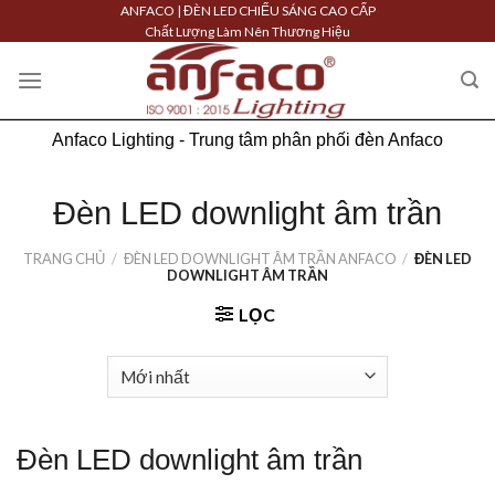
Skip
ANFACO | ĐÈN LED CHIẾU SÁNG CAO CẤP
Chất Lượng Làm Nên Thương Hiệu
to
content
Anfaco Lighting - Trung tâm phân phối đèn Anfaco
Đèn LED downlight âm trần
TRANG CHỦ
/
ĐÈN LED DOWNLIGHT ÂM TRẦN ANFACO
/
ĐÈN LED
DOWNLIGHT ÂM TRẦN
LỌC
Đèn LED downlight âm trần