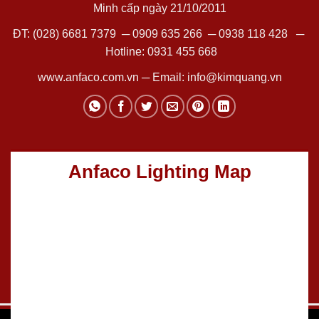
Minh cấp ngày 21/10/2011
ĐT:
(028) 6681 7379
─
0909 635 266
─
0938 118 428
─
Hotline:
0931 455 668
www.anfaco.com.vn
─ Email:
info@kimquang.vn
Anfaco Lighting Map