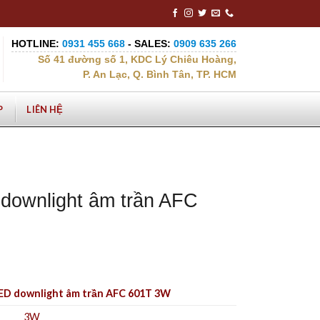
HOTLINE:
0931 455 668
- SALES:
0909 635 266
Số 41 đường số 1, KDC Lý Chiêu Hoàng,
P. An Lạc, Q. Bình Tân, TP. HCM
P
LIÊN HỆ
downlight âm trần AFC
ED downlight âm trần AFC 601T 3W
3W