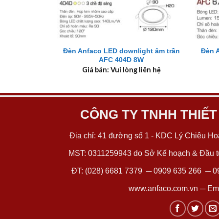
+
+
Đèn Anfaco LED downlight âm trần
Đèn 
AFC 404D 8W
Giá bán: Vui lòng liên hệ
CÔNG TY TNHH THIẾT
Địa chỉ: 41 đường số 1 - KDC Lý Chiêu Hoà
MST: 0311259943 do Sở Kế hoạch & Đầu tư
ĐT:
(028) 6681 7379
─
0909 635 266
─
0
www.anfaco.com.vn
─ Ema