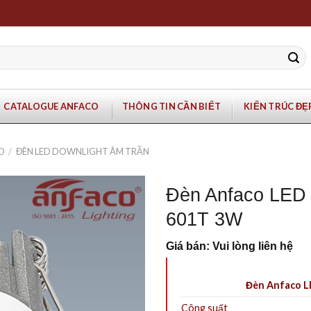
CATALOGUE ANFACO
THÔNG TIN CẦN BIẾT
KIẾN TRÚC ĐẸ
O
/
ĐÈN LED DOWNLIGHT ÂM TRẦN
Đèn Anfaco LED 
601T 3W
Giá bán: Vui lòng liên hệ
Đèn Anfaco L
Công suất