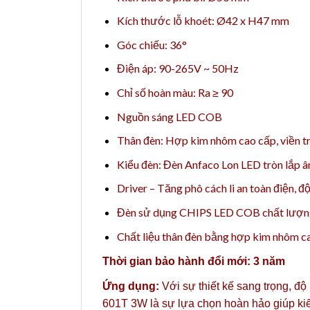
Kích thước lỗ khoét: Ø42 x H47 mm
Góc chiếu: 36°
Điện áp: 90-265V ~ 50Hz
Chỉ số hoàn màu: Ra ≥ 90
Nguồn sáng LED COB
Thân đèn: Hợp kim nhôm cao cấp, viền t
Kiểu đèn: Đèn Anfaco Lon LED tròn lắp â
Driver – Tăng phô cách li an toàn điện, đ
Đèn sử dụng CHIPS LED COB chất lượng 
Chất liệu thân đèn bằng hợp kim nhôm cao
Thời gian bảo hành đổi mới: 3 năm
Ứng dụng:
Với sự thiết kế sang trọng, độ
601T 3W là sự lựa chọn hoàn hảo giúp kiến