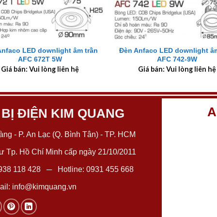
+
Anfaco LED downlight âm trần
Đèn Anfaco LED downlight âm
AFC 672T 5W
AFC 742-9W
Giá bán: Vui lòng liên hệ
Giá bán: Vui lòng liên hệ
A
 BỊ ĐIỆN KIM QUANG
ng - P. An Lạc (Q. Bình Tân) - TP. HCM
 Tp. Hồ Chí Minh cấp ngày 21/10/2011
938 118 428
─ Hotline:
0931 455 668
il:
info@kimquang.vn