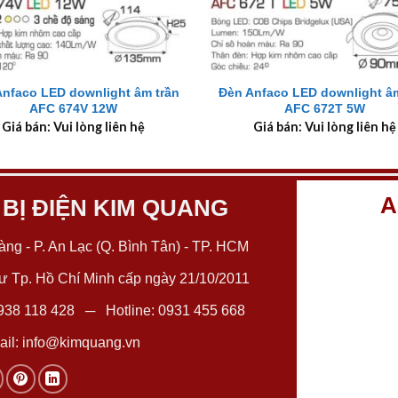
+
Anfaco LED downlight âm trần
Đèn Anfaco LED downlight âm
AFC 674V 12W
AFC 672T 5W
Giá bán: Vui lòng liên hệ
Giá bán: Vui lòng liên hệ
A
 BỊ ĐIỆN KIM QUANG
ng - P. An Lạc (Q. Bình Tân) - TP. HCM
 Tp. Hồ Chí Minh cấp ngày 21/10/2011
938 118 428
─ Hotline:
0931 455 668
il:
info@kimquang.vn