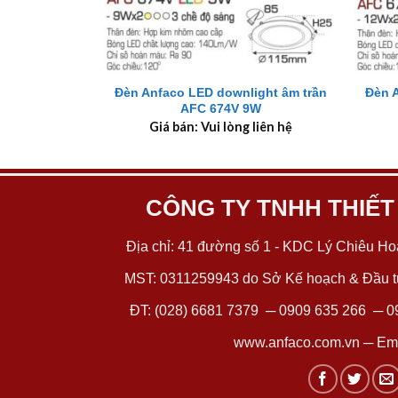
+
+
Đèn Anfaco LED downlight âm trần
Đèn 
AFC 674V 9W
Giá bán: Vui lòng liên hệ
CÔNG TY TNHH THIẾT
Địa chỉ: 41 đường số 1 - KDC Lý Chiêu Hoà
MST: 0311259943 do Sở Kế hoạch & Đầu tư
ĐT:
(028) 6681 7379
─
0909 635 266
─
0
www.anfaco.com.vn
─ Ema