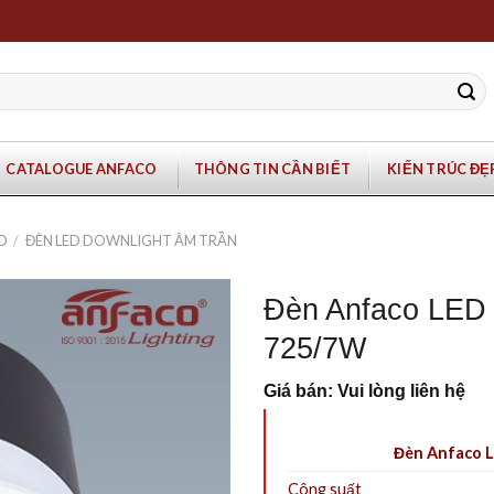
CATALOGUE ANFACO
THÔNG TIN CẦN BIẾT
KIẾN TRÚC ĐẸ
O
/
ĐÈN LED DOWNLIGHT ÂM TRẦN
Đèn Anfaco LED 
725/7W
Giá bán: Vui lòng liên hệ
Đèn Anfaco L
Công suất