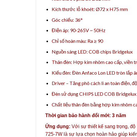
Kích thước lỗ khoét: Ø72 x H75 mm
Góc chiếu: 36°
Điện áp: 90-265V ~ 50Hz
Chỉ số hoàn màu: Ra ≥ 90
Nguồn sáng LED: COB chips Bridgelux
Thân đèn: Hợp kim nhôm cao cấp, viền t
Kiểu đèn: Đèn Anfaco Lon LED tròn lắp 
Driver – Tăng phô cách li an toàn điện, đ
Đèn sử dụng CHIPS LED COB Bridgelux ch
Chất liệu thân đèn bằng hợp kim nhôm cao
Thời gian bảo hành đổi mới: 3 năm
Ứng dụng:
Với sự thiết kế sang trọng, độ
725-7W là sự lựa chọn hoàn hảo giúp kiến 