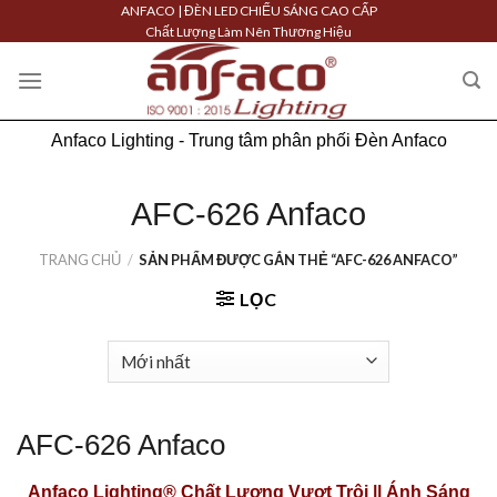
Skip
ANFACO | ĐÈN LED CHIẾU SÁNG CAO CẤP
Chất Lượng Làm Nên Thương Hiệu
to
content
Anfaco Lighting - Trung tâm phân phối Đèn Anfaco
AFC-626 Anfaco
TRANG CHỦ
/
SẢN PHẨM ĐƯỢC GẮN THẺ “AFC-626 ANFACO”
LỌC
AFC-626 Anfaco
Anfaco Lighting®
Chất Lượng Vượt Trội || Ánh Sáng