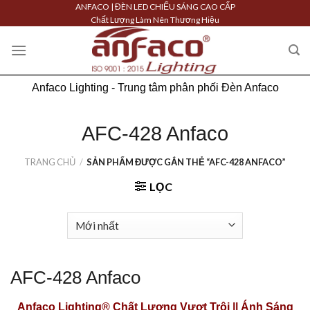
Skip
ANFACO | ĐÈN LED CHIẾU SÁNG CAO CẤP
Chất Lượng Làm Nên Thương Hiệu
to
content
Anfaco Lighting - Trung tâm phân phối Đèn Anfaco
AFC-428 Anfaco
TRANG CHỦ
/
SẢN PHẨM ĐƯỢC GẮN THẺ “AFC-428 ANFACO”
LỌC
AFC-428 Anfaco
Anfaco Lighting®
Chất Lượng Vượt Trội || Ánh Sáng