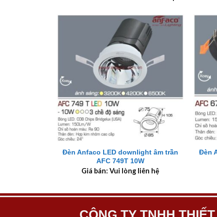
+
+
Đèn Anfaco LED downlight âm trần
Đèn 
AFC 749T 10W
Giá bán: Vui lòng liên hệ
CÔNG TY TNHH THIẾT