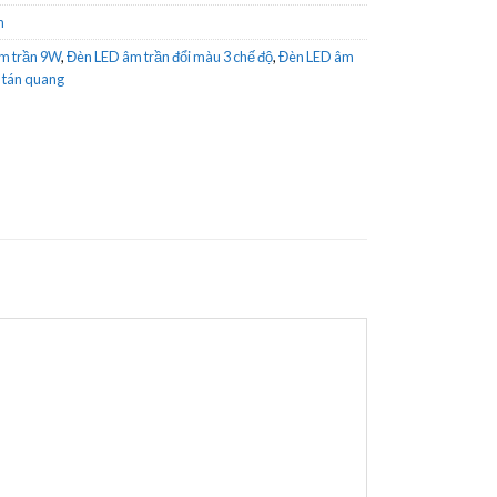
n
m trần 9W
,
Đèn LED âm trần đổi màu 3 chế độ
,
Đèn LED âm
 tán quang