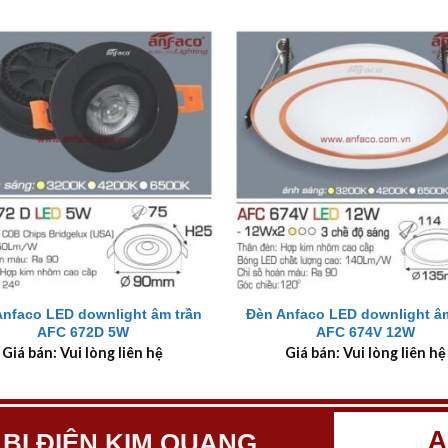
+
Anfaco LED downlight âm trần
Đèn Anfaco LED downlight âm
AFC 672D 5W
AFC 674V 12W
Giá bán: Vui lòng liên hệ
Giá bán: Vui lòng liên hệ
A
 BỊ ĐIỆN KIM QUANG