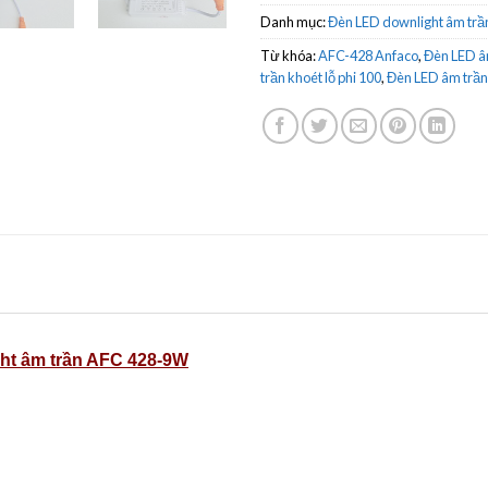
Danh mục:
Đèn LED downlight âm trầ
Từ khóa:
AFC-428 Anfaco
,
Đèn LED â
trần khoét lỗ phi 100
,
Đèn LED âm trần
ht âm trần AFC 428-9W