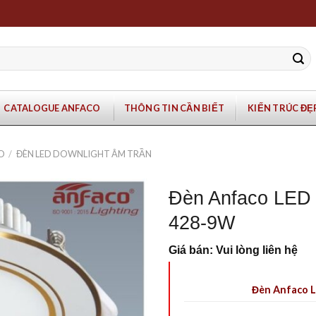
CATALOGUE ANFACO
THÔNG TIN CẦN BIẾT
KIẾN TRÚC ĐẸ
O
/
ĐÈN LED DOWNLIGHT ÂM TRẦN
Đèn Anfaco LED 
428-9W
Giá bán: Vui lòng liên hệ
Đèn Anfaco L