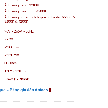
Ánh sáng vàng: 3200K
Ánh sáng trung tính: 4200K
Ánh sáng 3 màu tích hợp – 3 chế độ: 6500K &
3200K & 4200K
90V – 265V ~ 50Hz
Ra 90
Ø100
mm
Ø120 mm
H50 mm
120° – 120 độ
3 năm (36 tháng)
gue – Bảng giá đèn Anfaco
||