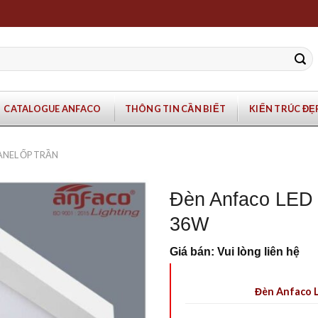
CATALOGUE ANFACO
THÔNG TIN CẦN BIẾT
KIẾN TRÚC ĐẸ
ANEL ỐP TRẦN
Đèn Anfaco LED 
36W
Giá bán: Vui lòng liên hệ
Đèn Anfaco L