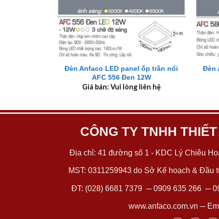
+
+
Đèn Anfaco LED panel ốp trần nổi
Đèn 
AFC 556 Đen 12W
Giá bán: Vui lòng liên hệ
CÔNG TY TNHH THIẾT
Địa chỉ: 41 đường số 1 - KDC Lý Chiêu Hoà
MST: 0311259943 do Sở Kế hoạch & Đầu tư
ĐT:
(028) 6681 7379
─
0909 635 266
─
0
www.anfaco.com.vn
─ Ema