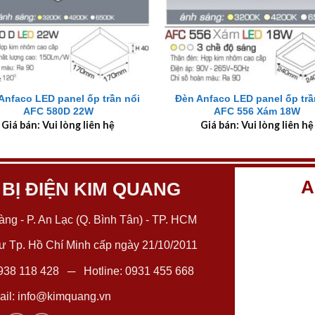
+
Anfaco LED panel ốp trần nổi
Đèn Anfaco LED panel ốp trầ
AFC 580D 22W
AFC 556 Xám 18W
Giá bán: Vui lòng liên hệ
Giá bán: Vui lòng liên hệ
A
 BỊ ĐIỆN KIM QUANG
ng - P. An Lạc (Q. Bình Tân) - TP. HCM
 Tp. Hồ Chí Minh cấp ngày 21/10/2011
938 118 428
─ Hotline:
0931 455 668
il:
info@kimquang.vn