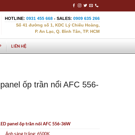
HOTLINE:
0931 455 668
- SALES:
0909 635 266
Số 41 đường số 1, KDC Lý Chiêu Hoàng,
P. An Lạc, Q. Bình Tân, TP. HCM
P
LIÊN HỆ
panel ốp trần nổi AFC 556-
ED panel ốp trần nổi AFC 556-36W
Ánh sáng trắng: 6500K