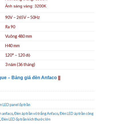
Ánh sáng vàng: 3200K
90V – 265V ~ 50Hz
Ra 90
Vuông 480 mm
H40 mm
120° – 120 độ
3 năm (36 tháng)
gue – Bảng giá đèn Anfaco
||
n LED panel ốp trần
n anfaco
,
Đèn áp trần vỏ trắng Anfaco
,
Đèn LED áp trần công
,
Đèn LED ốp trần kích thước lớn