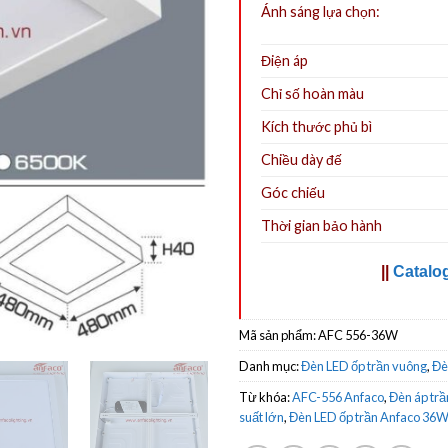
Ánh sáng lựa chọn:
Điện áp
Chỉ số hoàn màu
Kích thước phủ bì
Chiều dày đế
Góc chiếu
Thời gian bảo hành
||
Catalo
Mã sản phẩm:
AFC 556-36W
Danh mục:
Đèn LED ốp trần vuông
,
Đè
Từ khóa:
AFC-556 Anfaco
,
Đèn áp trầ
suất lớn
,
Đèn LED ốp trần Anfaco 36W