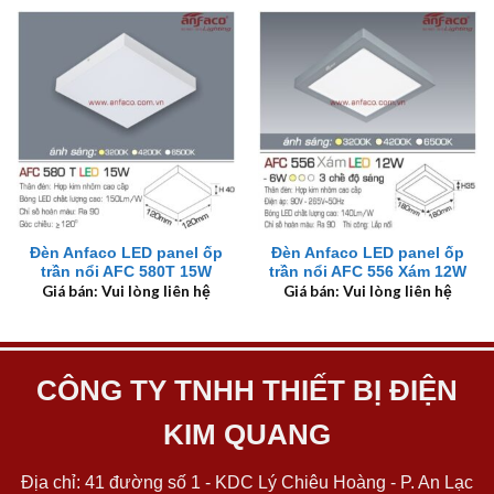
Đèn Anfaco LED panel ốp
Đèn Anfaco LED panel ốp
trần nổi AFC 580T 15W
trần nổi AFC 556 Xám 12W
Giá bán: Vui lòng liên hệ
Giá bán: Vui lòng liên hệ
CÔNG TY TNHH THIẾT BỊ ĐIỆN
KIM QUANG
Địa chỉ: 41 đường số 1 - KDC Lý Chiêu Hoàng - P. An Lạc