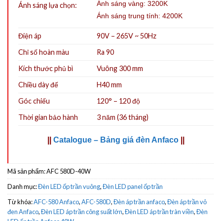
Ánh sáng vàng: 3200K
Ánh sáng lựa chọn:
Ánh sáng trung tính: 4200K
Điện áp
90V – 265V ~ 50Hz
Chỉ số hoàn màu
Ra 90
Kích thước phủ bì
Vuông 300 mm
Chiều dày đế
H40 mm
Góc chiếu
120° – 120 độ
Thời gian bảo hành
3 năm (36 tháng)
||
Catalogue – Bảng giá đèn Anfaco
||
Mã sản phẩm:
AFC 580D-40W
Danh mục:
Đèn LED ốp trần vuông
,
Đèn LED panel ốp trần
Từ khóa:
AFC-580 Anfaco
,
AFC-580D
,
Đèn áp trần anfaco
,
Đèn áp trần vỏ
đen Anfaco
,
Đèn LED áp trần công suất lớn
,
Đèn LED áp trần tràn viền
,
Đèn