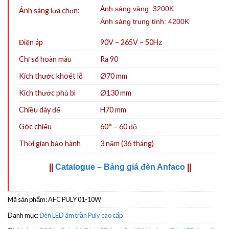
Ánh sáng vàng: 3200K
Ánh sáng lựa chọn:
Ánh sáng trung tính: 4200K
Điện áp
90V – 265V ~ 50Hz
Chỉ số hoàn màu
Ra 90
Kích thước khoét lỗ
Ø70
mm
Kích thước phủ bì
Ø130 mm
Chiều dày đế
H70 mm
Góc chiếu
60° – 60 độ
Thời gian bảo hành
3 năm (36 tháng)
||
Catalogue – Bảng giá đèn Anfaco
||
Mã sản phẩm:
AFC PULY 01-10W
Danh mục:
Đèn LED âm trần Puly cao cấp