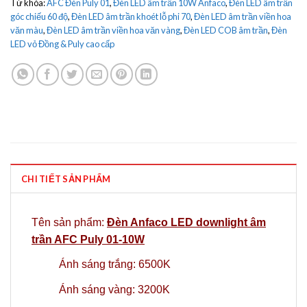
Từ khóa:
AFC Đèn Puly 01
,
Đèn LED âm trần 10W Anfaco
,
Đèn LED âm trần
góc chiếu 60 độ
,
Đèn LED âm trần khoét lỗ phi 70
,
Đèn LED âm trần viền hoa
văn màu
,
Đèn LED âm trần viền hoa văn vàng
,
Đèn LED COB âm trần
,
Đèn
LED vỏ Đồng & Puly cao cấp
CHI TIẾT SẢN PHẨM
Tên sản phẩm:
Đèn Anfaco LED downlight âm
trần AFC Puly 01-10W
Ánh sáng trắng: 6500K
Ánh sáng vàng: 3200K