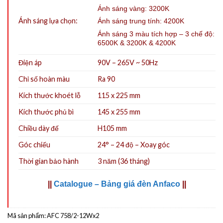
Ánh sáng vàng: 3200K
Ánh sáng lựa chọn:
Ánh sáng trung tính: 4200K
Ánh sáng 3 màu tích hợp – 3 chế độ:
6500K & 3200K & 4200K
Điện áp
90V – 265V ~ 50Hz
Chỉ số hoàn màu
Ra 90
Kích thước khoét lỗ
115 x 225 mm
Kích thước phủ bì
145 x 255 mm
Chiều dày đế
H105 mm
Góc chiếu
24° – 24 độ – Xoay góc
Thời gian bảo hành
3 năm (36 tháng)
||
Catalogue – Bảng giá đèn Anfaco
||
Mã sản phẩm:
AFC 758/2-12Wx2