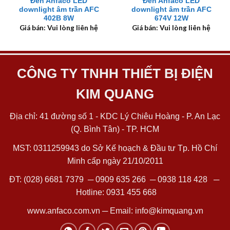
Đèn Anfaco LED
Đèn Anfaco LED
downlight âm trần AFC
downlight âm trần AFC
402B 8W
674V 12W
Giá bán: Vui lòng liên hệ
Giá bán: Vui lòng liên hệ
CÔNG TY TNHH THIẾT BỊ ĐIỆN
KIM QUANG
Địa chỉ: 41 đường số 1 - KDC Lý Chiêu Hoàng - P. An Lạc
(Q. Bình Tân) - TP. HCM
MST: 0311259943 do Sở Kế hoạch & Đầu tư Tp. Hồ Chí
Minh cấp ngày 21/10/2011
ĐT:
(028) 6681 7379
─
0909 635 266
─
0938 118 428
─
Hotline:
0931 455 668
www.anfaco.com.vn
─ Email:
info@kimquang.vn