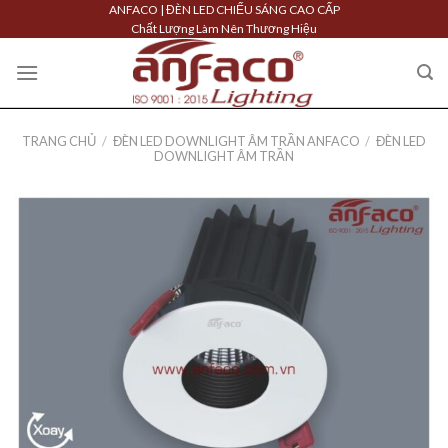
Skip
ANFACO | ĐÈN LED CHIẾU SÁNG CAO CẤP
Chất Lượng Làm Nên Thương Hiệu
to
content
TRANG CHỦ
/
ĐÈN LED DOWNLIGHT ÂM TRẦN ANFACO
/
ĐÈN LED
DOWNLIGHT ÂM TRẦN