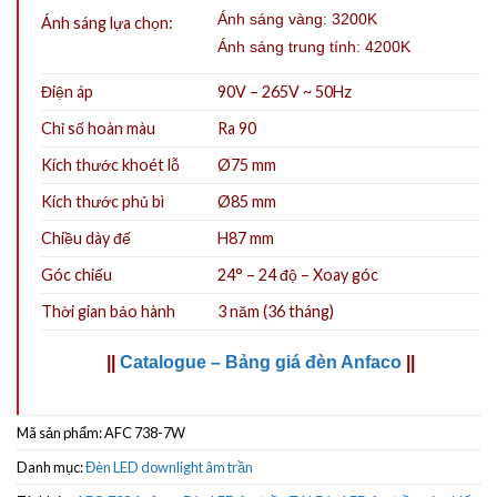
Ánh sáng vàng: 3200K
Ánh sáng lựa chọn:
Ánh sáng trung tính: 4200K
Điện áp
90V – 265V ~ 50Hz
Chỉ số hoàn màu
Ra 90
Kích thước khoét lỗ
Ø75
mm
Kích thước phủ bì
Ø85 mm
Chiều dày đế
H87 mm
Góc chiếu
24° – 24 độ – Xoay góc
Thời gian bảo hành
3 năm (36 tháng)
||
Catalogue – Bảng giá đèn Anfaco
||
Mã sản phẩm:
AFC 738-7W
Danh mục:
Đèn LED downlight âm trần