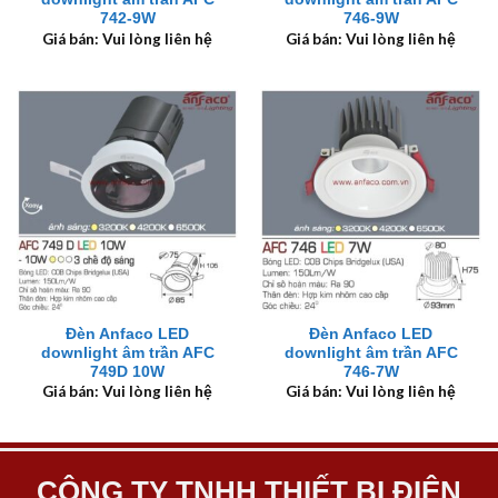
742-9W
746-9W
Giá bán: Vui lòng liên hệ
Giá bán: Vui lòng liên hệ
Đèn Anfaco LED
Đèn Anfaco LED
downlight âm trần AFC
downlight âm trần AFC
749D 10W
746-7W
Giá bán: Vui lòng liên hệ
Giá bán: Vui lòng liên hệ
CÔNG TY TNHH THIẾT BỊ ĐIỆN