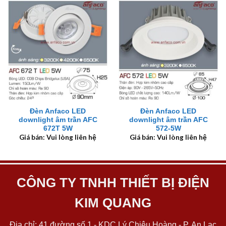
Đèn Anfaco LED
Đèn Anfaco LED
downlight âm trần AFC
downlight âm trần AFC
672T 5W
572-5W
Giá bán: Vui lòng liên hệ
Giá bán: Vui lòng liên hệ
CÔNG TY TNHH THIẾT BỊ ĐIỆN
KIM QUANG
Địa chỉ: 41 đường số 1 - KDC Lý Chiêu Hoàng - P. An Lạc