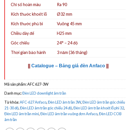
Chỉ số hoàn màu
Ra 90
Kích thước khoét lỗ
Ø32
mm
Kích thước phủ bì
Vuông 45 mm
Chiều dày đế
H25 mm
Góc chiếu
24° – 24 độ
Thời gian bảo hành
3 năm (36 tháng)
||
Catalogue – Bảng giá đèn Anfaco
||
Mã sản phẩm:
AFC 627-3W
Danh mục:
Đèn LED downlight âm trần
Từ khóa:
AFC-627 Anfaco
,
Đèn LED âm trần 3W
,
Đèn LED âm trần góc chiếu
21-30 độ
,
Đèn LED âm trần góc chiếu 24 độ
,
Đèn LED âm trần khoét lỗ phi 32
,
Đèn LED âm trần mini
,
Đèn LED âm trần vuông đơn Anfaco
,
Đèn LED COB
âm trần