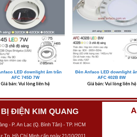
+
Anfaco LED downlight âm trần
Đèn Anfaco LED downlight âm
AFC 745D 7W
AFC 402B 8W
Giá bán: Vui lòng liên hệ
Giá bán: Vui lòng liên hệ
A
 BỊ ĐIỆN KIM QUANG
ng - P. An Lạc (Q. Bình Tân) - TP. HCM
 Tp. Hồ Chí Minh cấp ngày 21/10/2011