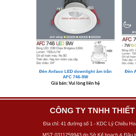
+
+
Đèn Anfaco LED downlight âm trần
Đèn 
AFC 746-9W
Giá bán: Vui lòng liên hệ
CÔNG TY TNHH THIẾT
Địa chỉ: 41 đường số 1 - KDC Lý Chiêu Hoà
MST: 0311259943 do Sở Kế hoạch & Đầu tư