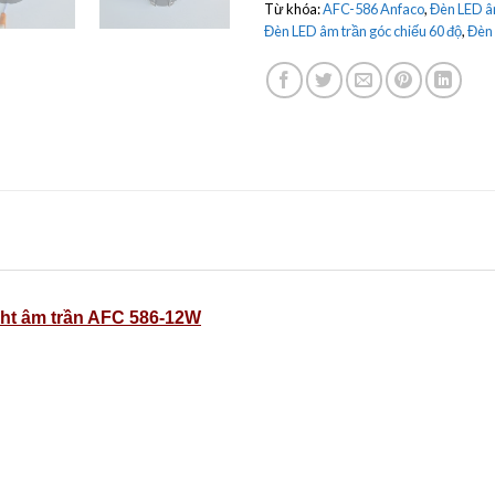
Từ khóa:
AFC-586 Anfaco
,
Đèn LED â
Đèn LED âm trần góc chiếu 60 độ
,
Đèn 
ht âm trần AFC 586-12W