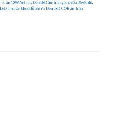
m trần 12W Anfaco
,
Đèn LED âm trần góc chiếu 36-60 độ
,
LED âm trần khoét lỗ phi 95
,
Đèn LED COB âm trần