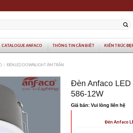
CATALOGUE ANFACO
THÔNG TIN CẦN BIẾT
KIẾN TRÚC ĐẸ
O
/
ĐÈN LED DOWNLIGHT ÂM TRẦN
Đèn Anfaco LED 
586-12W
Giá bán: Vui lòng liên hệ
Đèn Anfaco L