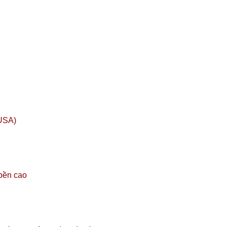
USA)
 bền cao