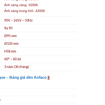
Ánh sáng vàng: 3200K
Ánh sáng trung tính: 4200K
90V – 265V ~ 50Hz
Ra 90
Ø95
mm
Ø105 mm
H58 mm
60° – 60 độ
3 năm (36 tháng)
gue – Bảng giá đèn Anfaco
||
n