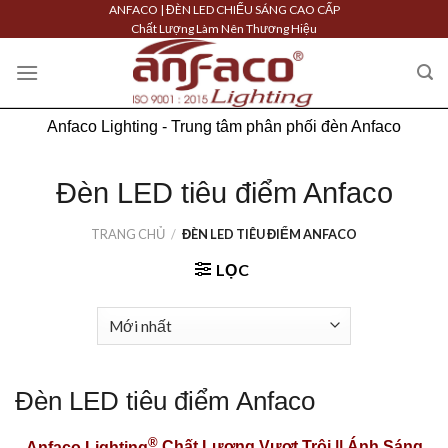
Skip
ANFACO | ĐÈN LED CHIẾU SÁNG CAO CẤP
Chất Lượng Làm Nên Thương Hiệu
to
content
Anfaco Lighting - Trung tâm phân phối đèn Anfaco
Đèn LED tiêu điểm Anfaco
TRANG CHỦ
/
ĐÈN LED TIÊU ĐIỂM ANFACO
LỌC
Đèn LED tiêu điểm Anfaco
®
Anfaco Lighting
Chất Lượng Vượt Trội || Ánh Sáng