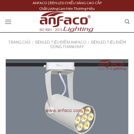
Skip
ANFACO | ĐÈN LED CHIẾU SÁNG CAO CẤP
Chất Lượng Làm Nên Thương Hiệu
to
content
TRANG CHỦ
/
ĐÈN LED TIÊU ĐIỂM ANFACO
/
ĐÈN LED TIÊU ĐIỂM
DÙNG THANH RAY