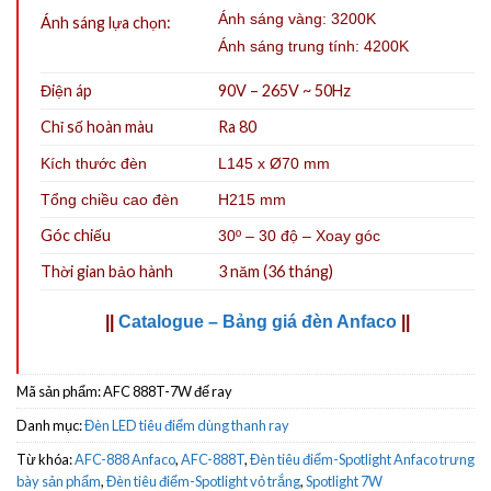
Ánh sáng vàng: 3200K
Ánh sáng lựa chọn:
Ánh sáng trung tính: 4200K
Điện áp
90V – 265V ~ 50Hz
Chỉ số hoàn màu
Ra 80
Kích thước đèn
L145 x Ø70 mm
Tổng chiều cao đèn
H215 mm
Góc chiếu
30º – 30 độ – Xoay góc
Thời gian bảo hành
3 năm (36 tháng)
||
Catalogue – Bảng giá đèn Anfaco
||
Mã sản phẩm:
AFC 888T-7W đế ray
Danh mục:
Đèn LED tiêu điểm dùng thanh ray
Từ khóa:
AFC-888 Anfaco
,
AFC-888T
,
Đèn tiêu điểm-Spotlight Anfaco trưng
bày sản phẩm
,
Đèn tiêu điểm-Spotlight vỏ trắng
,
Spotlight 7W