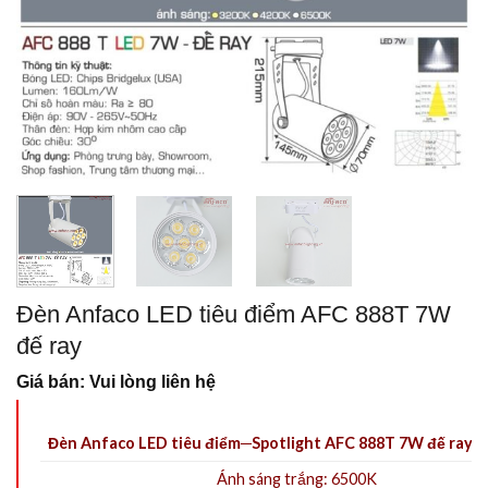
Đèn Anfaco LED tiêu điểm AFC 888T 7W
đế ray
Giá bán: Vui lòng liên hệ
Đèn Anfaco LED tiêu điểm─Spotlight AFC 888T 7W đế ray
Ánh sáng trắng: 6500K