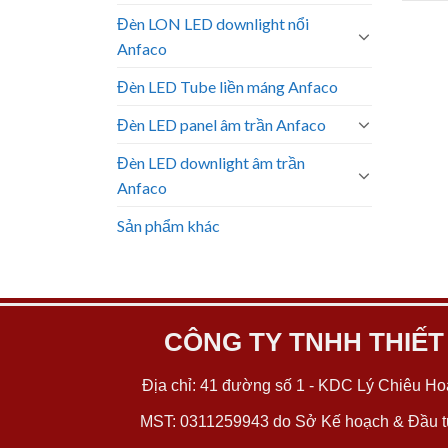
Đèn LON LED downlight nổi
Anfaco
Đèn LED Tube liền máng Anfaco
Đèn LED panel âm trần Anfaco
Đèn LED downlight âm trần
Anfaco
Sản phẩm khác
CÔNG TY TNHH THIẾT
Địa chỉ: 41 đường số 1 - KDC Lý Chiêu Hoà
MST: 0311259943 do Sở Kế hoạch & Đầu tư