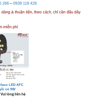
5 266
–
0938 118 428
dàng & thuận tiện, theo cách, chỉ cần đấu dây
m miễn phí
nfaco LED AFC
gồi cỏ 9W
 Vui lòng liên hệ