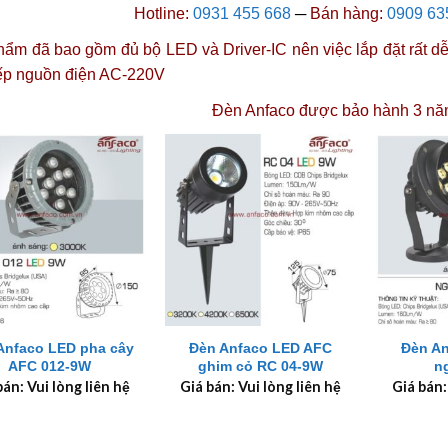
Hotline:
0931 455 668
─
Bán hàng:
0909 63
ẩm đã bao gồm đủ bộ LED và Driver-IC nên việc lắp đặt rất dễ 
iếp nguồn điện AC-220V
Đèn Anfaco được
bảo hành 3 nă
+
+
Anfaco LED pha cây
Đèn Anfaco LED AFC
Đèn A
AFC 012-9W
ghim cỏ RC 04-9W
n
bán: Vui lòng liên hệ
Giá bán: Vui lòng liên hệ
Giá bán: