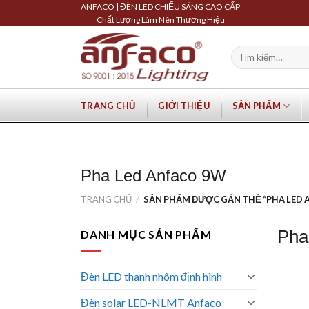
Skip
ANFACO | ĐÈN LED CHIẾU SÁNG CAO CẤP
Chất Lượng Làm Nên Thương Hiệu
to
content
Tìm
kiếm:
TRANG CHỦ
GIỚI THIỆU
SẢN PHẨM
Pha Led Anfaco 9W
TRANG CHỦ
/
SẢN PHẨM ĐƯỢC GẮN THẺ “PHA LED 
Pha
DANH MỤC SẢN PHẨM
Đèn LED thanh nhôm định hình
Đèn solar LED-NLMT Anfaco