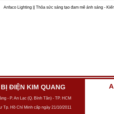
Anfaco Lighting || Thỏa sức sáng tạo đam mê ánh sáng - Kiế
A
 BỊ ĐIỆN KIM QUANG
ng - P. An Lạc (Q. Bình Tân) - TP. HCM
 Tp. Hồ Chí Minh cấp ngày 21/10/2011