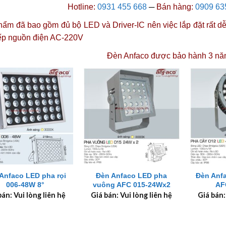
Hotline:
0931 455 668
─
Bán hàng:
0909 63
ẩm đã bao gồm đủ bộ LED và Driver-IC nên việc lắp đặt rất dễ 
iếp nguồn điện AC-220V
Đèn Anfaco được
bảo hành 3 nă
+
+
Anfaco LED pha rọi
Đèn Anfaco LED pha
Đèn Anf
006-48W 8°
vuông AFC 015-24Wx2
AF
bán: Vui lòng liên hệ
Giá bán: Vui lòng liên hệ
Giá bán: