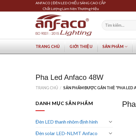
Skip
ANFACO | ĐÈN LED CHIẾU SÁNG CAO CẤP
Chất Lượng Làm Nên Thương Hiệu
to
content
Tìm
kiếm:
TRANG CHỦ
GIỚI THIỆU
SẢN PHẨM
Pha Led Anfaco 48W
TRANG CHỦ
/
SẢN PHẨM ĐƯỢC GẮN THẺ “PHA LED 
Pha
DANH MỤC SẢN PHẨM
Đèn LED thanh nhôm định hình
Đèn solar LED-NLMT Anfaco