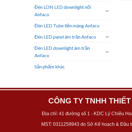
Đèn LON LED downlight nổi
Anfaco
Đèn LED Tube liền máng Anfaco
Đèn LED panel âm trần Anfaco
Đèn LED downlight âm trần
Anfaco
Sản phẩm khác
CÔNG TY TNHH THIẾT
Địa chỉ: 41 đường số 1 - KDC Lý Chiêu Hoà
MST: 0311259943 do Sở Kế hoạch & Đầu tư