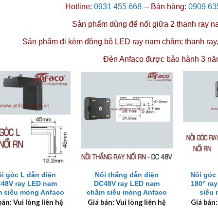
Hotline:
0931 455 668
─
Bán hàng:
0909 63
Sản phẩm dùng để nối giữa 2
thanh ray 
Sản phẩm đi kèm đồng bộ LED ray nam châm:
thanh ray
Đèn Anfaco được
bảo hành 3 nă
+
+
i góc L dẫn điện
Nối thẳng dẫn điện
Nối góc
48V ray LED nam
DC48V ray LED nam
180° ra
 siêu mỏng Anfaco
châm siêu mỏng Anfaco
siêu
bán: Vui lòng liên hệ
Giá bán: Vui lòng liên hệ
Giá bán: