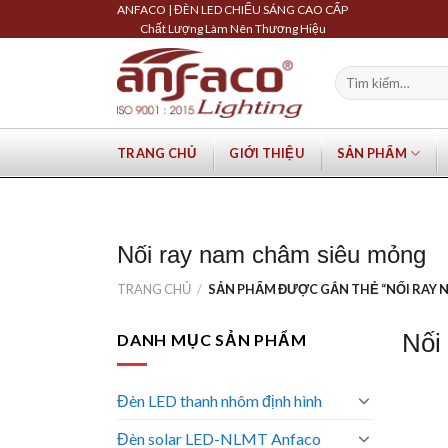
Skip
ANFACO | ĐÈN LED CHIẾU SÁNG CAO CẤP
Chất Lượng Làm Nên Thương Hiệu
to
content
Tìm
kiếm:
TRANG CHỦ
GIỚI THIỆU
SẢN PHẨM
Nối ray nam châm siêu mỏng
TRANG CHỦ
/
SẢN PHẨM ĐƯỢC GẮN THẺ “NỐI RAY 
Nối
DANH MỤC SẢN PHẨM
Đèn LED thanh nhôm định hình
Đèn solar LED-NLMT Anfaco