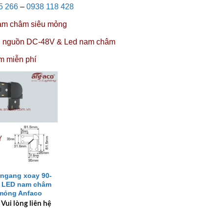
5 266
–
0938 118 428
nam châm siêu mỏng
,
nguồn DC-48V
&
Led nam châm
m miễn phí
 ngang xoay 90-
y LED nam châm
 mỏng Anfaco
 Vui lòng liên hệ