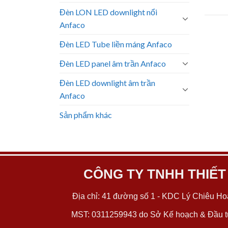
Đèn LON LED downlight nổi
Anfaco
Đèn LED Tube liền máng Anfaco
Đèn LED panel âm trần Anfaco
Đèn LED downlight âm trần
Anfaco
Sản phẩm khác
CÔNG TY TNHH THIẾT
Địa chỉ: 41 đường số 1 - KDC Lý Chiêu Hoà
MST: 0311259943 do Sở Kế hoạch & Đầu tư