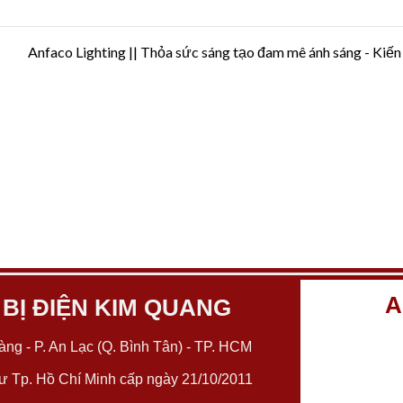
Anfaco Lighting || Thỏa sức sáng tạo đam mê ánh sáng - Kiến
A
 BỊ ĐIỆN KIM QUANG
ng - P. An Lạc (Q. Bình Tân) - TP. HCM
 Tp. Hồ Chí Minh cấp ngày 21/10/2011