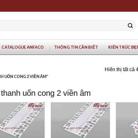
CATALOGUE ANFACO
THÔNG TIN CẦN BIẾT
KIẾN TRÚC ĐẸ
Hiển thị tất cả 
H UỐN CONG 2 VIỀN ÂM”
 thanh uốn cong 2 viền âm