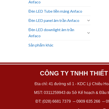
Anfaco
Đèn LED Tube liền máng Anfaco
Đèn LED panel âm trần Anfaco
Đèn LED downlight âm trần
Anfaco
Sản phẩm khác
CÔNG TY TNHH THIẾT
Địa chỉ: 41 đường số 1 - KDC Lý Chiêu Hoà
MST: 0311259943 do Sở Kế hoạch & Đầu tư
ĐT:
(028) 6681 7379
─
0909 635 266
─
0