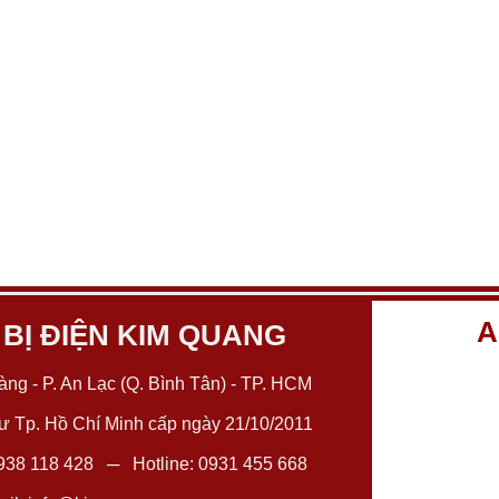
A
 BỊ ĐIỆN KIM QUANG
ng - P. An Lạc (Q. Bình Tân) - TP. HCM
 Tp. Hồ Chí Minh cấp ngày 21/10/2011
938 118 428
─ Hotline:
0931 455 668