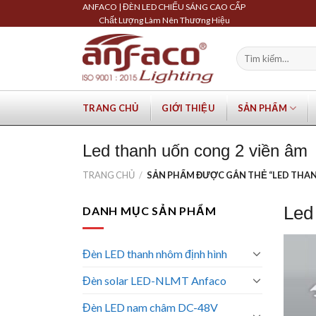
Skip
ANFACO | ĐÈN LED CHIẾU SÁNG CAO CẤP
Chất Lượng Làm Nên Thương Hiệu
to
content
Tìm
kiếm:
TRANG CHỦ
GIỚI THIỆU
SẢN PHẨM
Led thanh uốn cong 2 viền âm
TRANG CHỦ
/
SẢN PHẨM ĐƯỢC GẮN THẺ “LED THAN
Led
DANH MỤC SẢN PHẨM
Đèn LED thanh nhôm định hình
Đèn solar LED-NLMT Anfaco
Đèn LED nam châm DC-48V