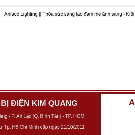
Anfaco Lighting || Thỏa sức sáng tạo đam mê ánh sáng - Kiế
A
 BỊ ĐIỆN KIM QUANG
ng - P. An Lạc (Q. Bình Tân) - TP. HCM
 Tp. Hồ Chí Minh cấp ngày 21/10/2011