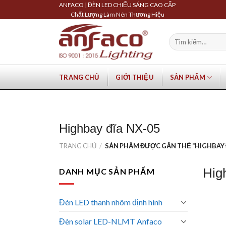
Skip
ANFACO | ĐÈN LED CHIẾU SÁNG CAO CẤP
Chất Lượng Làm Nên Thương Hiệu
to
content
Tìm
kiếm:
TRANG CHỦ
GIỚI THIỆU
SẢN PHẨM
Highbay đĩa NX-05
TRANG CHỦ
/
SẢN PHẨM ĐƯỢC GẮN THẺ “HIGHBAY Đ
Hig
DANH MỤC SẢN PHẨM
Đèn LED thanh nhôm định hình
Đèn solar LED-NLMT Anfaco