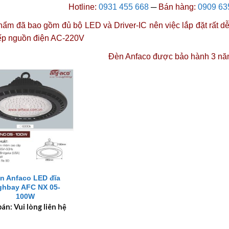
Hotline:
0931 455 668
─
Bán hàng:
0909 63
ẩm đã bao gồm đủ bộ LED và Driver-IC nên việc lắp đặt rất dễ 
iếp nguồn điện AC-220V
Đèn Anfaco được
bảo hành 3 nă
n Anfaco LED đĩa
ghbay AFC NX 05-
100W
bán: Vui lòng liên hệ