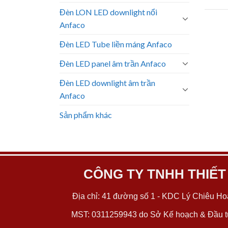
Đèn LON LED downlight nổi
Anfaco
Đèn LED Tube liền máng Anfaco
Đèn LED panel âm trần Anfaco
Đèn LED downlight âm trần
Anfaco
Sản phẩm khác
CÔNG TY TNHH THIẾT
Địa chỉ: 41 đường số 1 - KDC Lý Chiêu Hoà
MST: 0311259943 do Sở Kế hoạch & Đầu tư