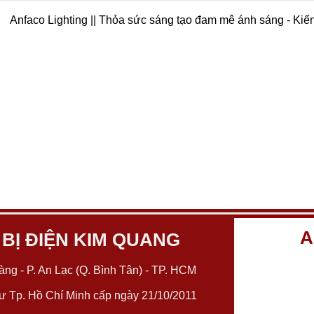
Anfaco Lighting || Thỏa sức sáng tạo đam mê ánh sáng - Kiế
A
 BỊ ĐIỆN KIM QUANG
ng - P. An Lạc (Q. Bình Tân) - TP. HCM
 Tp. Hồ Chí Minh cấp ngày 21/10/2011