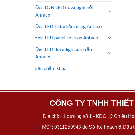
Đèn LON LED downlight nổi
Anfaco
Đèn LED Tube liền máng Anfaco
Đèn LED panel âm trần Anfaco
Đèn LED downlight âm trần
Anfaco
Sản phẩm khác
CÔNG TY TNHH THIẾT
Địa chỉ: 41 đường số 1 - KDC Lý Chiêu Hoà
MST: 0311259943 do Sở Kế hoạch & Đầu tư