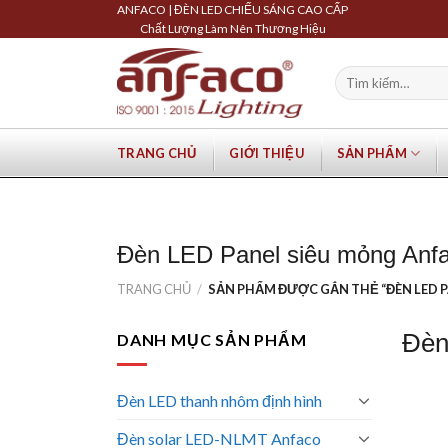
Skip
ANFACO | ĐÈN LED CHIẾU SÁNG CAO CẤP
Chất Lượng Làm Nên Thương Hiệu
to
content
Tìm
kiếm:
TRANG CHỦ
GIỚI THIỆU
SẢN PHẨM
Đèn LED Panel siêu mỏng Anf
TRANG CHỦ
/
SẢN PHẨM ĐƯỢC GẮN THẺ “ĐÈN LED P
Đèn
DANH MỤC SẢN PHẨM
Đèn LED thanh nhôm định hình
Đèn solar LED-NLMT Anfaco