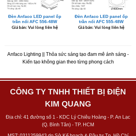
Đèn Anfaco LED panel ốp
Đèn Anfaco LED panel ốp
trần nổi AFC 556-48W
trần nổi AFC 555-48W
Giá bán: Vui lòng liên hệ
Giá bán: Vui lòng liên hệ
Anfaco Lighting || Thỏa sức sáng tạo đam mê ánh sáng -
Kiến tạo không gian theo từng phong cách
CÔNG TY TNHH THIẾT BỊ ĐIỆN
KIM QUANG
Địa chỉ: 41 đường số 1 - KDC Lý Chiêu Hoàng - P. An Lạc
(Q. Bình Tân) - TP. HCM
MST: 0311259943 do Sở Kế hoạch & Đầu tư Tp. Hồ Chí