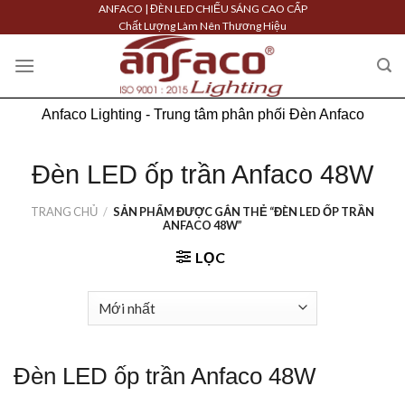
Skip
ANFACO | ĐÈN LED CHIẾU SÁNG CAO CẤP
Chất Lượng Làm Nên Thương Hiệu
to
content
Anfaco Lighting - Trung tâm phân phối Đèn Anfaco
Đèn LED ốp trần Anfaco 48W
TRANG CHỦ
/
SẢN PHẨM ĐƯỢC GẮN THẺ “ĐÈN LED ỐP TRẦN
ANFACO 48W”
LỌC
Đèn LED ốp trần Anfaco 48W