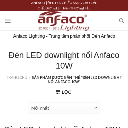
Skip
ANFACO | ĐÈN LED CHIẾU SÁNG CAO CẤP
Chất Lượng Làm Nên Thương Hiệu
to
content
Anfaco Lighting - Trung tâm phân phối Đèn Anfaco
Đèn LED downlight nổi Anfaco
10W
TRANG CHỦ
/
SẢN PHẨM ĐƯỢC GẮN THẺ “ĐÈN LED DOWNLIGHT
NỔI ANFACO 10W”
LỌC