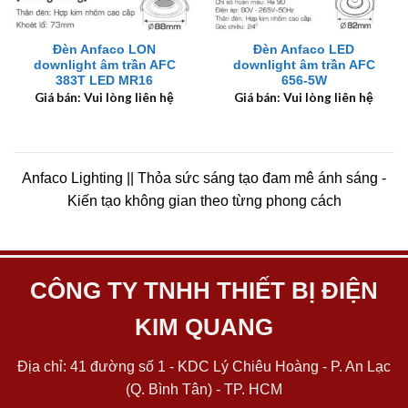
Đèn Anfaco LON
Đèn Anfaco LED
downlight âm trần AFC
downlight âm trần AFC
383T LED MR16
656-5W
Giá bán: Vui lòng liên hệ
Giá bán: Vui lòng liên hệ
Anfaco Lighting || Thỏa sức sáng tạo đam mê ánh sáng -
Kiến tạo không gian theo từng phong cách
CÔNG TY TNHH THIẾT BỊ ĐIỆN
KIM QUANG
Địa chỉ: 41 đường số 1 - KDC Lý Chiêu Hoàng - P. An Lạc
(Q. Bình Tân) - TP. HCM