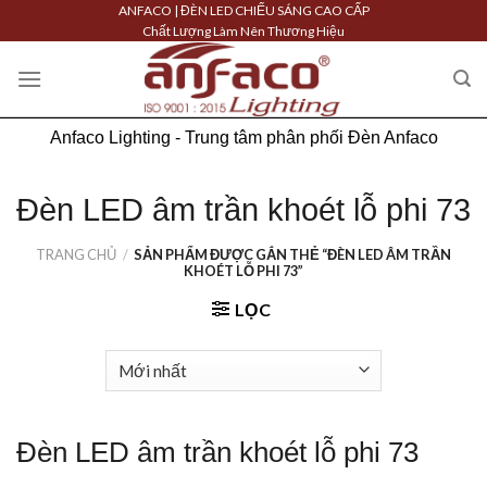
Skip
ANFACO | ĐÈN LED CHIẾU SÁNG CAO CẤP
Chất Lượng Làm Nên Thương Hiệu
to
content
Anfaco Lighting - Trung tâm phân phối Đèn Anfaco
Đèn LED âm trần khoét lỗ phi 73
TRANG CHỦ
/
SẢN PHẨM ĐƯỢC GẮN THẺ “ĐÈN LED ÂM TRẦN
KHOÉT LỖ PHI 73”
LỌC
Đèn LED âm trần khoét lỗ phi 73