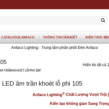
CATALOGUE ANFACO
THÔNG TIN CẦN BIẾT
KIẾN TRÚC ĐẸ
Anfaco Lighting - Trung tâm phân phối Đèn Anfaco
105
Hiển thị tất cả 
M TRẦN KHOÉT LỖ PHI 105”
 LED âm trần khoét lỗ phi 105
®
Anfaco Lighting
Chất Lượng Vượt Trội 
Kiến tạo không gian Sang Trọng