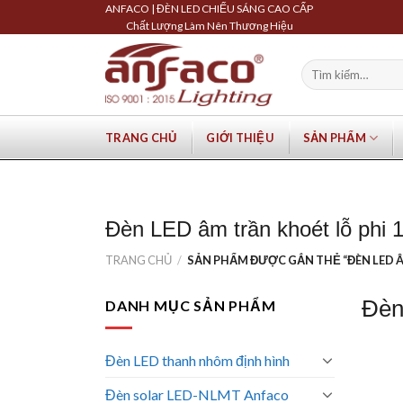
Skip
ANFACO | ĐÈN LED CHIẾU SÁNG CAO CẤP
Chất Lượng Làm Nên Thương Hiệu
to
content
Tìm
kiếm:
TRANG CHỦ
GIỚI THIỆU
SẢN PHẨM
Đèn LED âm trần khoét lỗ phi 
TRANG CHỦ
/
SẢN PHẨM ĐƯỢC GẮN THẺ “ĐÈN LED Â
Đèn
DANH MỤC SẢN PHẨM
Đèn LED thanh nhôm định hình
Đèn solar LED-NLMT Anfaco