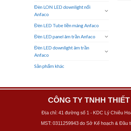
Đèn LON LED downlight nổi
Anfaco
Đèn LED Tube liền máng Anfaco
Đèn LED panel âm trần Anfaco
Đèn LED downlight âm trần
Anfaco
Sản phẩm khác
CÔNG TY TNHH THIẾT
Địa chỉ: 41 đường số 1 - KDC Lý Chiêu Hoà
MST: 0311259943 do Sở Kế hoạch & Đầu tư