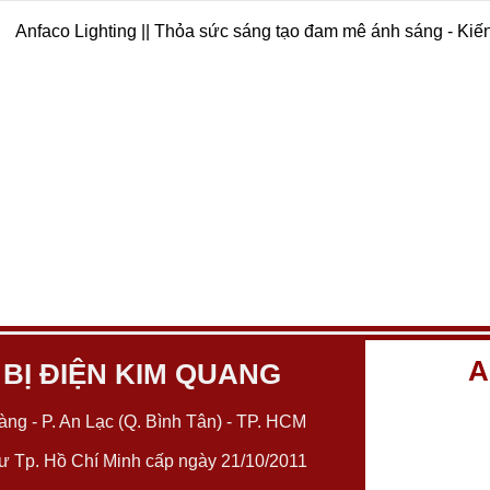
Anfaco Lighting || Thỏa sức sáng tạo đam mê ánh sáng - Kiế
A
 BỊ ĐIỆN KIM QUANG
ng - P. An Lạc (Q. Bình Tân) - TP. HCM
 Tp. Hồ Chí Minh cấp ngày 21/10/2011