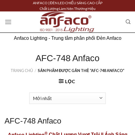
Skip
ANFACO | ĐÈN LED CHIẾU SÁNG CAO CẤP
Chất Lượng Làm Nên Thương Hiệu
to
content
Anfaco Lighting - Trung tâm phân phối Đèn Anfaco
AFC-748 Anfaco
TRANG CHỦ
/
SẢN PHẨM ĐƯỢC GẮN THẺ “AFC-748 ANFACO”
LỌC
AFC-748 Anfaco
®
Anfaco Lighting
Chất Lượng Vượt Trội || Ánh Sáng